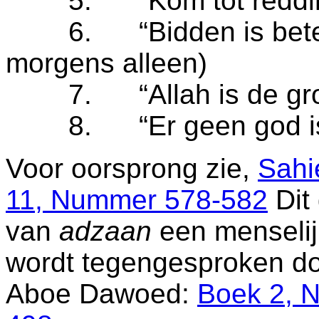
5. “Kom tot redding
6. “Bidden is beter d
morgens alleen)
7. “Allah is de groot
8. “Er geen god is na
Voor oorsprong zie,
Sahi
11, Nummer 578-582
Dit 
van
adzaan
een menselijk
wordt tegengesproken do
Aboe Dawoed:
Boek 2, 