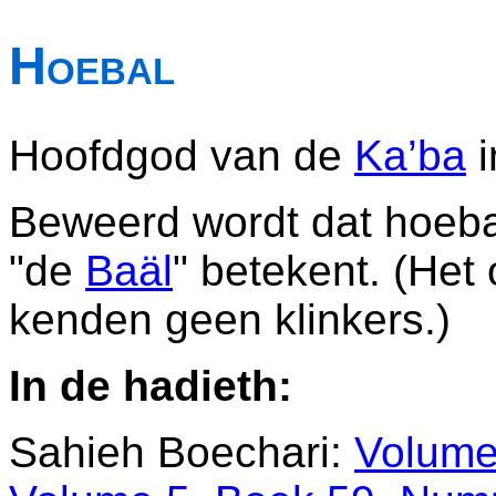
Hoebal
Hoofdgod van de
Ka’ba
i
Beweerd wordt dat hoebal
"de
Baäl
" betekent. (He
kenden geen klinkers.)
In de hadieth:
Sahieh Boechari:
Volume