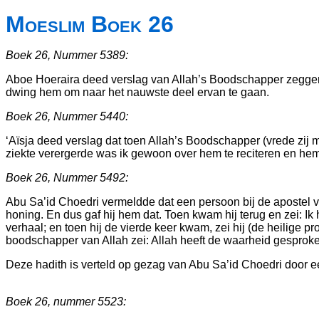
Moeslim Boek 26
Boek 26, Nummer 5389:
Aboe Hoeraira deed verslag van Allah’s Boodschapper zeggend
dwing hem om naar het nauwste deel ervan te gaan.
Boek 26, Nummer 5440:
‘Aïsja deed verslag dat toen Allah’s Boodschapper (vrede zij 
ziekte verergerde was ik gewoon over hem te reciteren en he
Boek 26, Nummer 5492:
Abu Sa’id Choedri vermeldde dat een persoon bij de apostel 
honing. En dus gaf hij hem dat. Toen kwam hij terug en zei: I
verhaal; en toen hij de vierde keer kwam, zei hij (de heilige 
boodschapper van Allah zei: Allah heeft de waarheid gesproken
Deze hadith is verteld op gezag van Abu Sa’id Choedri door e
Boek 26, nummer 5523: