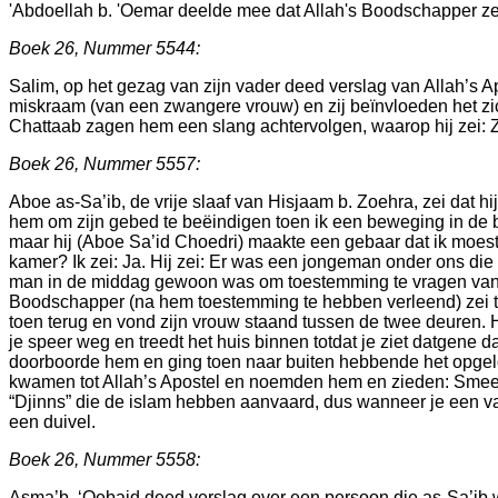
'Abdoellah b. 'Oemar deelde mee dat Allah's Boodschapper zei: a
Boek 26, Nummer 5544:
Salim, op het gezag van zijn vader deed verslag van Allah’s 
miskraam (van een zwangere vrouw) en zij beïnvloeden het zi
Chattaab zagen hem een slang achtervolgen, waarop hij zei: Z
Boek 26, Nummer 5557:
Aboe as-Sa’ib, de vrije slaaf van Hisjaam b. Zoehra, zei dat hi
hem om zijn gebed te beëindigen toen ik een beweging in de b
maar hij (Aboe Sa’id Choedri) maakte een gebaar dat ik moest a
kamer? Ik zei: Ja. Hij zei: Er was een jongeman onder ons d
man in de middag gewoon was om toestemming te vragen van Al
Boodschapper (na hem toestemming te hebben verleend) zei t
toen terug en vond zijn vrouw staand tussen de twee deuren. 
je speer weg en treedt het huis binnen totdat je ziet datgene d
doorboorde hem en ging toen naar buiten hebbende het opgelos
kwamen tot Allah’s Apostel en noemden hem en zieden: Smeek to
“Djinns” die de islam hebben aanvaard, dus wanneer je een van
een duivel.
Boek 26, Nummer 5558:
Asma’b. ‘Oebaid deed verslag over een persoon die as-Sa’ib