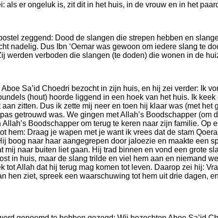
ls er ongeluk is, zit dit in het huis, in de vrouw en in het paar
Apostel zeggend: Dood de slangen die strepen hebben en slange
cht nadelig. Dus Ibn ‘Oemar was gewoon om iedere slang te dod
ij werden verboden die slangen (te doden) die wonen in de hui
j Aboe Sa’id Choedri bezocht in zijn huis, en hij zei verder: Ik
undels (hout) hoorde liggend in een hoek van het huis. Ik keek
an zitten. Dus ik zette mij neer en toen hij klaar was (met het g
ie pas getrouwd was. We gingen met Allah’s Boodschapper (om 
lah’s Boodschapper om terug te keren naar zijn familie. Op e
ot hem: Draag je wapen met je want ik vrees dat de stam Qoe
Hij boog naar haar aangegrepen door jaloezie en maakte een spri
at mij naar buiten liet gaan. Hij trad binnen en vond een grote 
t in huis, maar de slang trilde en viel hem aan en niemand wee
t Allah dat hij terug mag komen tot leven. Daarop zei hij: Vra
 hen ziet, spreek een waarschuwing tot hem uit drie dagen, en 
 werd genoemd te hebben gezegd: Wij bezochten Aboe Sa’id Ch