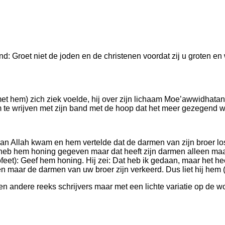
: Groet niet de joden en de christenen voordat zij u groten 
met hem) zich ziek voelde, hij over zijn lichaam Moe’awwidhatan
m te wrijven met zijn band met de hoop dat het meer gezegend w
van Allah kwam en hem vertelde dat de darmen van zijn broer l
k heb hem honing gegeven maar dat heeft zijn darmen alleen maa
profeet): Geef hem honing. Hij zei: Dat heb ik gedaan, maar het 
 maar de darmen van uw broer zijn verkeerd. Dus liet hij hem (
en andere reeks schrijvers maar met een lichte variatie op de 