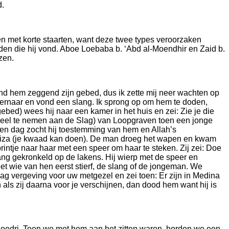
d.
n met korte staarten, want deze twee types veroorzaken
en die hij vond. Aboe Loebaba b. ‘Abd al-Moendhir en Zaid b.
zen.
 vond hem zeggend zijn gebed, dus ik zette mij neer wachten op
 ernaar en vond een slang. Ik sprong op om hem te doden,
ebed) wees hij naar een kamer in het huis en zei: Zie je die
deel te nemen aan de Slag) van Loopgraven toen een jonge
en dag zocht hij toestemming van hem en Allah’s
raiza (je kwaad kan doen). De man droeg het wapen en kwam
ntje naar haar met een speer om haar te steken. Zij zei: Doe
slang gekronkeld op de lakens. Hij wierp met de speer en
t wie van hen eerst stierf, de slang of de jongeman. We
ag vergeving voor uw metgezel en zei toen: Er zijn in Medina
als zij daarna voor je verschijnen, dan dood hem want hij is
oedri. Toen we met hem aan het zitten waren, horden we een