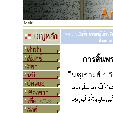
การสิ้นพ
ในซุเราะฮ์ 4 อ