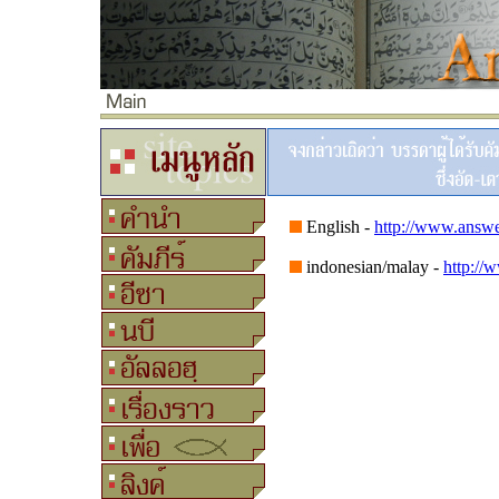
English -
http://www.answe
indonesian/malay -
http://