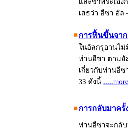
และข้าพระเองก็
เสธว่า อีซา อั
การฟื้นขึ้นจ
ในอัลกรุอานไม
ท่านอีซา ตามอัล
เกี่ยวกับท่านอีซ
33 ดังนี้
.....mor
การกลับมาครั้ง
ท่านอีซาจะกลับม