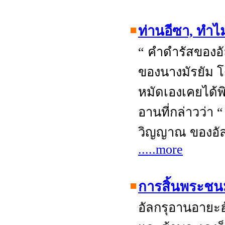
ท่านอีซา, ทำไ
“ คำดำรัสของอ
ของนางมัรยัม 
หมัดเองเคยได้พ
อานที่กล่าวว่า 
วิญญาณ ของอัล
.....more
การสิ้นพระชนม
อัลกรุอานอายะฮ