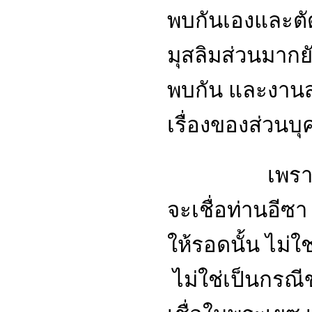
พบกันเองและตัด
มุสลิมส่วนมากยั
พบกัน และงานสม
เรื่องของส่วนบ
เพรา
จะเชื่อท่านอีซา 
ให้รอดนั้น ไม่ใ
ไม่ใช่เป็นกรณีข