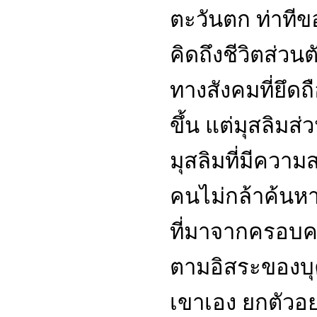
ตะวันตก ท่าทีขอ
คิดถึงชีวิตส่ว
ทางสังคมที่ยึด
ขึ้น แต่มุสลิมส
มุสลิมที่มีควา
คนไม่กล้าค้นห
ที่มาจากครอบค
ตามอิสระของบุค
เขาเอง ยกตัวอย่