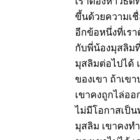
เราต้องหาวิธีดีที
ขึ้นด้วยความเช
อีกข้อหนึ่งที่เร
กับพี่น้องมุสลิม
มุสลิมต่อไปได้
ของเขา ถ้าเขาป
เขาคงถูกไล่ออ
ไม่มีโอกาสเป็
มุสลิม เขาคงทำ