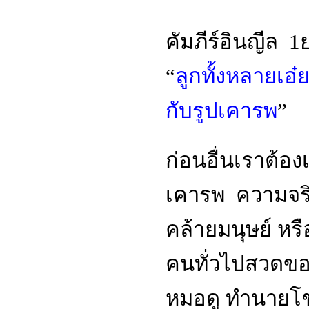
คัมภีร์อินญีล 1ย
“
ลูกทั้งหลายเอ๋
กับรูปเคารพ
”
ก่อนอื่นเราต้องเ
เคารพ ความจริงแ
คล้ายมนุษย์ หรือ
คนทั่วไปสวดขอ
หมอดู ทำนายโ