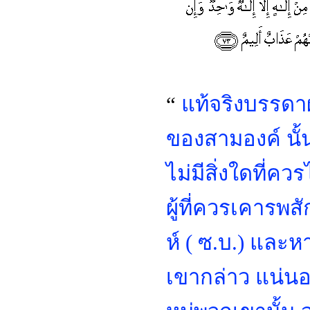
“
แท้จริงบรรดาผู้
ของสามองค์ นั้
ไม่มีสิ่งใดที่
ผู้ที่ควรเคารพส
ห์ ( ซ.บ.) และห
เขากล่าว แน่น