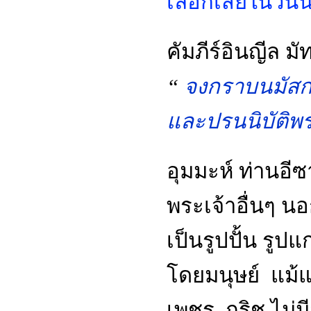
เลือกเสียในวันนี
คัมภีร์อินญีล มัท
“
จงกราบนมัสกา
และปรนนิบัติพระ
อุมมะห์ ท่านอีซา
พระเจ้าอื่นๆ นอก
เป็นรูปปั้น รูปแก
โดยมนุษย์ แม้แ
เพชร กริช ไม่มีส