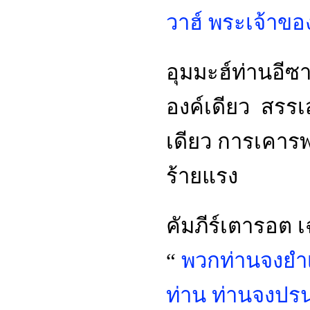
วาฮ์ พระเจ้าขอ
อุมมะฮ์ท่านอีซา
องค์เดียว สรรเ
เดียว การเคารพ
ร้ายแรง
คัมภีร์เตารอต เ
“
พวกท่านจงยำเ
ท่าน ท่านจงปรน