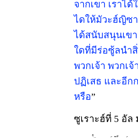
จากเขา เราได้
ไดให้มัวะฮ์ญิซ
ได้สนับสนุนเขา
ใดที่มีร่อซู้ลน
พวกเจ้า พวกเจ้า
ปฏิเสธ และอีกกล
หรือ
”
ซูเราะฮ์ที่ 5 อั