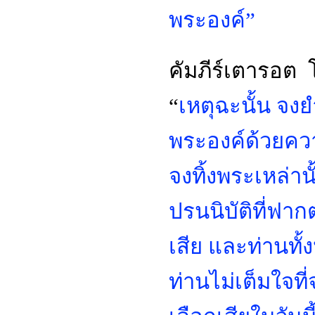
พระองค์”
คัมภีร์เตารอต โ
“
เหตุฉะนั้น จง
พระองค์ด้วยควา
จงทิ้งพระเหล่าน
ปรนนิบัติที่ฟา
เสีย และท่านทั
ท่านไม่เต็มใจท