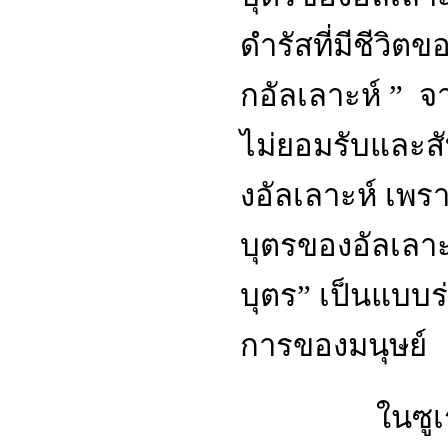
ดำรัสที่มีชีวิต
กอัลเลาะห์
”
จาก
ไม่ยอมรับและสั
งอัลเลาะห์ เพรา
บุตรของอัลเลาะ
บุตร
”
เป็นแบบร่
การของมนุษย์
ในซูเราะห์ ท