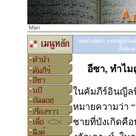
อีซา, ทำไมถ
ในคัมภีร์อินญีล
หมายความว่า
“
ชายที่บังเกิดคือ