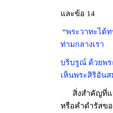
และข้อ 14
“
พระวาทะได้ทรง
ท่ามกลางเรา
บริบรูณ์ ด้วยพ
เห็นพระสิริอัน
สิ่งสำคัญที
หรือคำดำรัสของ