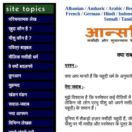
Albanian
/
Amharic
/
Arabic
/
Be
French
/
German
/
Hindi
/
Indone
Somali
/
Tami
परिचयात्मक लेख
ख़ुदा कौन है ?
यीशु कौन है ?
पवित्र बाइबल
क्या सब
मौलिक मसीही धर्म
प्र
श्न :
-
वे क्यों बदलगये
क़ुरआन
क्या आप मानते हैं कि यहूदी धर्म के अनुयायी स्
मुहम्मद
मेरा जवाब :
-
खंडन मंडन
मुझे विश्वास है कि परमेश्वर कई रीतियों 
लेकिन जो लोग प्रभु यीशु को अपने मसीह
सवाल-जवाब
यहूदी) के समान हैं।
नया आगमन
दुनिया में सैकड़ो हज़ार मसीही यहूदी हैं, जो
विभिन्न लेखक
यीशु पर भी मसीह और परमेश्वर के पुत्र के रू