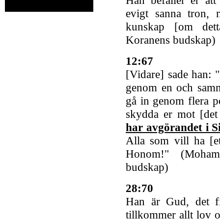
evigt sanna tron, 
kunskap [om det
Koranens budskap)
12:67
[Vidare] sade han: "
genom en och samma
gå in genom flera po
skydda er mot [det
har avgörandet i S
Alla som vill ha [ett
Honom!" (Moham
budskap)
28:70
Han är Gud, det 
tillkommer allt lov 