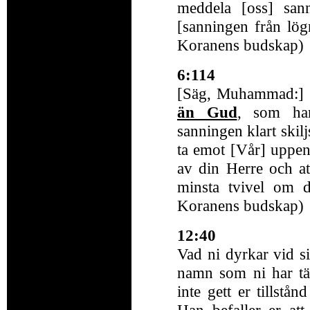
meddela [oss] san
[sanningen från lö
Koranens budskap)
6:114
[Säg, Muhammad:] 
än Gud
, som har
sanningen klart skil
ta emot [Vår] uppenb
av din Herre och at
minsta tvivel om 
Koranens budskap)
12:40
Vad ni dyrkar vid s
namn som ni har tän
inte gett er tillstånd
Han befaller er at