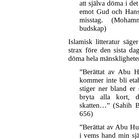
att själva döma i de
emot Gud och Hans 
misstag. (Moham
budskap)
Islamisk litteratur säg
strax före den sista da
döma hela mänsklighet
”Berättat av Abu H
kommer inte bli eta
stiger ner bland e
bryta alla kort, 
skatten…” (Sahih 
656)
”Berättat av Abu Hu
i vems hand min själ