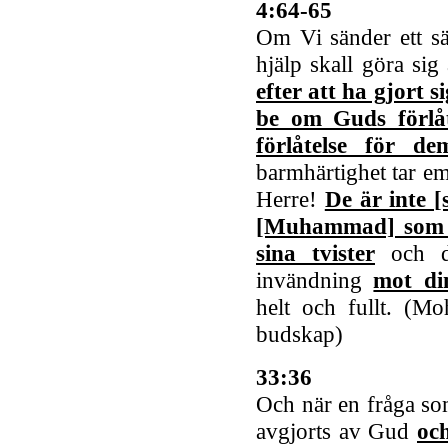
4:64
-65
Om Vi sänder ett s
hjälp skall göra sig
efter att ha gjort s
be om Guds förlå
förlåtelse för de
barmhärtighet tar em
Herre!
De är inte [
[Muhammad] som d
sina tvister
och dä
invändning
mot di
helt och fullt. (
budskap)
33:36
Och när en fråga so
avgjorts av Gud
oc