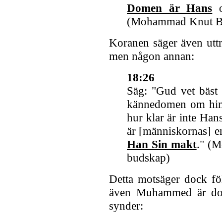
Domen är Hans
o
(Mohammad Knut Be
Koranen säger även uttr
men någon annan:
18:26
Säg: "Gud vet bäst 
kännedomen om himl
hur klar är inte Ha
är [människornas] 
Han Sin makt
." (
budskap)
Detta motsäger dock föl
även Muhammed är doma
synder: