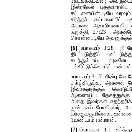
கேட்கக்கடவன்; அவருட
இஸ்ரவேல் புத்திரராக
கட்டளையின்படியே வரவும
கர்த்தர் கட்டளையிட்
அவனை ஆசாரியனாகிய எலெ
நிறுத்தி, 27:23 அவன்ம
சொன்னபடியே அவனுக்குக
[6]
உபாகமம் 3:28 நீ யோ
திடப்படுத்திப் பலப்பட
கடந்துபோய், அவனே 
பங்கிட்டுக்கொடுப்பான் என்
உபாகமம் 31:7 பின்பு மோ
பார்த்திருக்க, அவனை ந
இவர்களுக்குக் கொடுப
ஆணையிட்ட தேசத்துக்கு
அதை இவர்கள் சுதந்தரிக்
முன்பாகப் போகிறவர், அ
விலகுவதுமில்லை, உன்னைக
வேண்டாம் என்றான்.
[7]
யோசுவா 1:1 கர்த்தரு