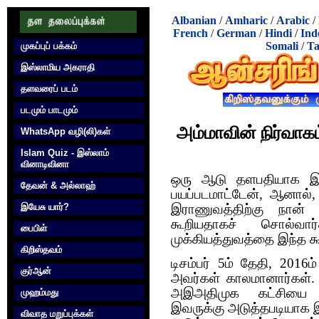
Albanian
/
Amharic
/
Arabic
/
French
/
German
/
Hindi
/
Ind
Somali
/
Ta
முகப்புப் பக்கம்
இஸ்லாமிய அகராதி
தளவரைப் படம்
படமும் பாடமும்
அம்மாவின் நிர்வாகம
WhatsApp வழி(லி)கள்
Islam Quiz - இஸ்லாம்
வினாடிவினா
ஒரு ஆடு தளபதியாக இருக
தேவன் & அல்லாஹ்
பயப்படமாட்டேன், ஆனால்,
இயேசு யார்?
இராணுவத்திற்கு நான் 
கூறியதாகச் சொல்வார
பைபிள்
முக்கியத்துவத்தை இந்த கூ
கிறிஸ்தவம்
டிசம்பர் 5ம் தேதி, 201
குர்‍ஆன்
அவர்கள் காலமானார்கள். 
அஇஅதிமுக கட்சியை கட்
முஹம்மது
இவருக்கு அடுத்தபடியாக 
விவாத மறுப்புக்கள்