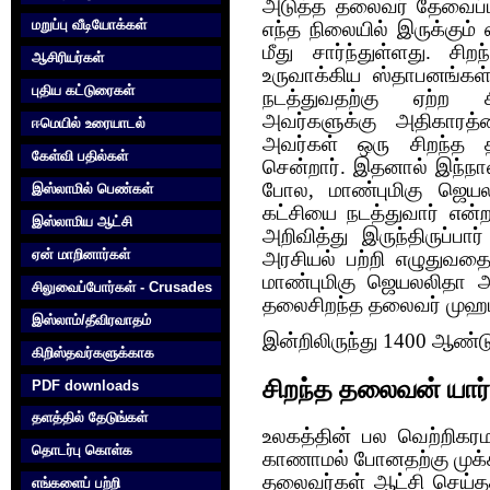
அடுத்த தலைவர் தேவைப்பட
மறுப்பு வீடியோக்கள்
எந்த நிலையில் இருக்கும
மீது சார்ந்துள்ளது. ச
ஆசிரியர்கள்
உருவாக்கிய ஸ்தாபனங்க
புதிய கட்டுரைகள்
நடத்துவதற்கு ஏற்ற 
அவர்களுக்கு அதிகாரத்த
ஈமெயில் உரையாடல்
அவர்கள் ஒரு சிறந்த த
கேள்வி பதில்கள்
சென்றார். இதனால் இந்நா
போல, மாண்புமிகு ஜெயல
இஸ்லாமில் பெண்கள்
கட்சியை நடத்துவார் என்ற 
இஸ்லாமிய ஆட்சி
அறிவித்து இருந்திருப்பா
ஏன் மாறினார்கள்
அரசியல் பற்றி எழுதுவதை
மாண்புமிகு ஜெயலலிதா 
சிலுவைப்போர்கள் - Crusades
தலைசிறந்த தலைவர் முஹம
இஸ்லாம்/தீவிரவாதம்
இன்றிலிருந்து 1400 ஆண்டு
கிறிஸ்தவர்களுக்காக‌
சிறந்த தலைவன் யார
PDF downloads
தளத்தில் தேடுங்கள்
உலகத்தின் பல வெற்றிகரமா
தொடர்பு கொள்க‌
காணாமல் போனதற்கு முக்க
தலைவர்கள் ஆட்சி செய்
எங்களைப் பற்றி