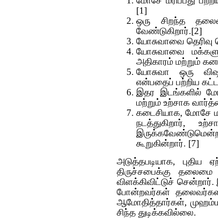
மோசே மரிப்பது பற்ற
[1]
ஒரு சிறந்த தலை
வேண்டுகிறார்.[2]
யோசுவாவை தெரிவு செ
யோசுவாவை மக்களுக
அதிகாரம் மற்றும் கன
யோசுவா ஒரு விஷயத
என்பதைப் பற்றிய கட
இதர இடங்களில் மோ
மற்றும் உற்சாக வார்
கடைசியாக, மோசே மர
நடத்துகிறார், உற்
இருக்கவேண்டுமென்
கூறுகின்றார். [7]
அடுத்தபடியாக, புதிய ஏற
திருச்சபைக்கு தலைமை 
விளக்கிவிட்டுச் சென்றார்
போன்றவர்கள் தலைவர்க
ஆமோதித்தார்கள், முஹம்ம
சிந்த துடிக்கவில்லை.