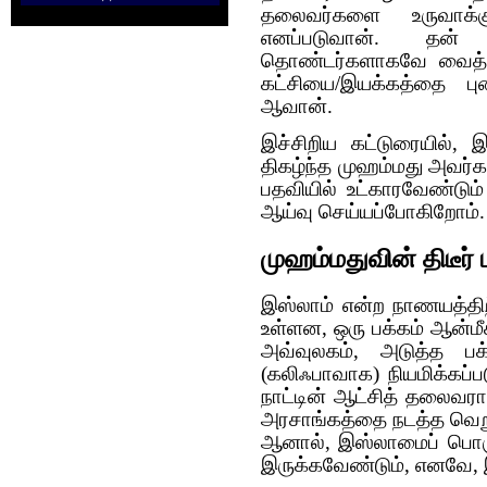
தலைவர்களை உருவாக
எனப்படுவான். தன்
தொண்டர்களாகவே வைத்தி
கட்சியை/இயக்கத்தை ப
ஆவான்.
இச்சிறிய கட்டுரையில், 
திகழ்ந்த முஹம்மது அவர்க
பதவியில் உட்காரவேண்டு
ஆய்வு செய்யப்போகிறோம்
முஹம்மதுவின் திடீர்
இஸ்லாம் என்ற நாணயத்திற
உள்ளன, ஒரு பக்கம் ஆன்மீக
அவ்வுலகம், அடுத்த ப
(கலிஃபாவாக) நியமிக்கப்
நாட்டின் ஆட்சித் தலைவராக
அரசாங்கத்தை நடத்த வெற
ஆனால், இஸ்லாமைப் பொரு
இருக்கவேண்டும், எனவே, இ