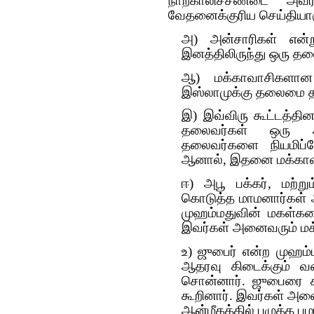
நாற்காலிச்சண்டை அவ
வேதனைக்குரிய செய்தியாக
அ) அன்சாரிகள் என்ற
இனத்திலிருந்து ஒரு தலை
ஆ) மக்காவாசிகளான
இஸ்லாமுக்கு தலைமை தா
இ) இவ்விரு கூட்டத்தின
தலைவர்கள் ஒரு 
தலைவர்களை நியமிப்போ
ஆனால், இதனை மக்காவி
ஈ) அபூ பக்கர், மற்று
கொடுத்த மாமனார்கள் ஆ
முஹம்மதுவின் மகள்கள
இவர்கள் அனைவரும் மக
உ) ஜுபைர் என்ற முஹம்
ஆதரவு கிடைக்கும் வ
சொன்னார். ஜுபைரை கல
கூறினார். இவர்கள் அனை
ஆன்மீகத்தில் பழுத்த பழ