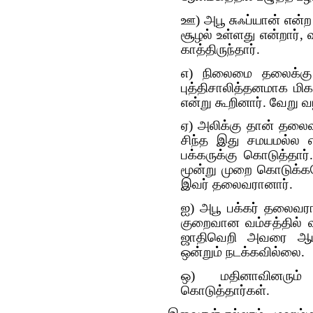
ஊ) அபூ சுஃப்யான் என்
சூழல் உள்ளது என்றார
காத்திருந்தார்.
எ) நிலைமை தலைக்கு
புத்திசாலித்தனமாக மி
என்று கூறினார். வேறு
ஏ) அலிக்கு தான் தல
சிந்த இது சமயமல்ல 
பக்கருக்கு கொடுத்தார
மூன்று முறை கொடுக்க
இவர் தலைவரானார்.
ஐ) அபூ பக்கர் தலைவரா
குறைவான வம்சத்தில் 
ஜாதிவெறி அவரை ஆட்டி
ஒன்றும் நடக்கவில்லை.
ஒ) மதினாவினரும்
கொடுத்தார்கள்.