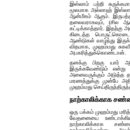
இஸ்லாம் பற்றி சுருக்க
மூலமாக அல்லாஹ் இஸ்லாம
ஆன்மீகம் ஆகும். இருபத
தலைவராகவும், (சில ஆண
கட்டிக்காத்தார். இதற்கு
கிடைத்த பொருட்கொடைய
ஆண்டுகள் வாழ்ந்து இருக்
விதமாக, முஹம்மது சுகவ
அபகரித்துக்கொண்டான்.
தனக்கு பிறகு யார் ஆன
இருக்கவேண்டும் என்று
அனைவருக்கும் அடுத்த தல
மரணத்துக்கு முன்பே அ
முஹம்மது செய்திருந்திருந
நாற்காலிக்காக சண்ட
ஒரு பக்கம் முஹம்மது மர
வேதனையை உண்டாக்கியி
நாற்காலிக்காக சண்ட