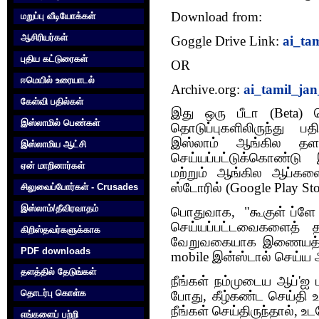
Download from:
மறுப்பு வீடியோக்கள்
ஆசிரியர்கள்
Goggle Drive Link:
ai_ta
புதிய கட்டுரைகள்
OR
ஈமெயில் உரையாடல்
Archive.org:
ai_tamil_ja
கேள்வி பதில்கள்
இது ஒரு பீடா (Beta)
இஸ்லாமில் பெண்கள்
தொடுப்புகளிலிருந்து ப
இஸ்லாம் ஆங்கில தள
இஸ்லாமிய ஆட்சி
செய்யப்பட்டுக்கொண்டு இ
ஏன் மாறினார்கள்
மற்றும் ஆங்கில ஆப்கள
ஸ்டோரில் (Google Play Sto
சிலுவைப்போர்கள் - Crusades
இஸ்லாம்/தீவிரவாதம்
பொதுவாக, "கூகுள் ப்ளே ஸ
செய்யப்பட்டவைகளைத் த
கிறிஸ்தவர்களுக்காக‌
வேறுவகையாக இணையத்திலி
PDF downloads
mobile இன்ஸ்டால் செய்ய
தளத்தில் தேடுங்கள்
நீங்கள் நம்முடைய ஆப்'ஐ 
தொடர்பு கொள்க‌
போது, கீழ்கண்ட செய்தி 
நீங்கள் செய்திருந்தால், 
எங்களைப் பற்றி