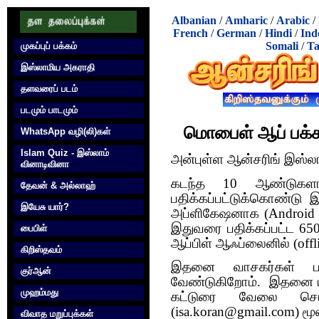
Albanian
/
Amharic
/
Arabic
/
French
/
German
/
Hindi
/
Ind
Somali
/
Ta
முகப்புப் பக்கம்
இஸ்லாமிய அகராதி
தளவரைப் படம்
படமும் பாடமும்
மொபைள் ஆப் பக்கம
WhatsApp வழி(லி)கள்
Islam Quiz - இஸ்லாம்
அன்புள்ள ஆன்சரிங் இஸ்ல
வினாடிவினா
கடந்த 10 ஆண்டுகளா
தேவன் & அல்லாஹ்
பதிக்கப்பட்டுக்கொண்டு
இயேசு யார்?
அப்ளிகேஷனாக (Android Mo
இதுவரை பதிக்கப்பட்ட 6
பைபிள்
ஆப்பிள் ஆஃப்லைனில் (offli
கிறிஸ்தவம்
இதனை வாசகர்கள் பதிவ
குர்‍ஆன்
வேண்டுகிறோம். இதனை பய
முஹம்மது
கட்டுரை வேலை செய்ய
(isa.koran@gmail.com) ம
விவாத மறுப்புக்கள்