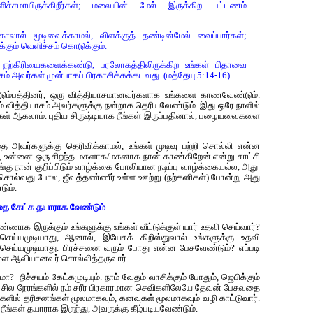
ிச்சமாயிருக்கிறீர்கள்; மலையின் மேல் இருக்கிற பட்டணம்
ாலால் மூடிவைக்காமல், விளக்குத் தண்டின்மேல் வைப்பார்கள்;
்கும் வெளிச்சம் கொடுக்கும்.
் நற்கிரியைகளைக்கண்டு, பரலோகத்திலிருக்கிற உங்கள் பிதாவை
்சம் அவர்கள் முன்பாகப் பிரகாசிக்கக்கடவது. (மத்தேயு 5:14-16)
குடும்பத்தினர், ஒரு வித்தியாசமானவர்களாக உங்களை காணவேண்டும்.
கும் வித்தியாசம் அவர்களுக்கு நன்றாக தெரியவேண்டும். இது ஒரே நாளில்
்கள் ஆகலாம். புதிய சிருஷ்டியாக நீங்கள் இருப்பதினால், பழையவைகளை
ை அவர்களுக்கு தெரிவிக்காமல், உங்கள் முடிவு பற்றி சொல்லி என்ன
ு, உன்னை ஒரு சிறந்த மகளாக/மகனாக நான் காண்கிறேன் என்று சாட்சி
ங்கு நான் குறிப்பிடும் வாழ்க்கை போலியான நடிப்பு வாழ்க்கையல்ல, அது
ொல்வது போல, ஜீவத்தண்ணீர் உள்ள ஊற்று (நற்கனிகள்) போன்று அது
டும்.
தை கேட்க தயாராக வேண்டும்
ெண்ணாக இருக்கும் உங்களுக்கு உங்கள் வீட்டுக்குள் யார் உதவி செய்வார்?
 செய்யமுடியாது, ஆனால், இயேசுக் கிறிஸ்துவால் உங்களுக்கு உதவி
ெய்யமுடியாது. பிரச்சனை வரும் போது என்ன பேசவேண்டும்? எப்படி
ை ஆவியானவர் சொல்லித்தருவார்.
ா? நிச்சயம் கேட்கமுடியும். நாம் வேதம் வாசிக்கும் போதும், ஜெபிக்கும்
ர், சில நேரங்களில் நம் சரீர பிரகாரமான செவிகளிலேயே தேவன் பேசுவதை
ைகளில் தரிசனங்கள் மூலமாகவும், கனவுகள் மூலமாகவும் வழி காட்டுவார்.
்கள் தயாராக இருந்து, அவருக்கு கீழ்படியவேண்டும்.