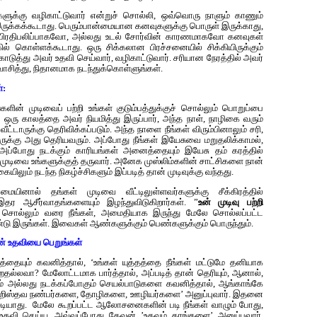
ளுக்கு வழிகாட்டுவார் என்றுச் சொல்லி, ஒவ்வொரு நாளும் காணும்
க்கக்கூடாது. பெரும்பான்மையான கனவுகளுக்கு பொருள் இருக்காது,
ன் பிரதிபலிப்பாகவோ, அல்லது உடல் சோர்வின் காரணமாகவோ கனவுகள்
 கொள்ளக்கூடாது. ஒரு சிக்கலான பிரச்சனையில் சிக்கியிருக்கும்
டுத்து அவர் உதவி செய்வார், வழிகாட்டுவார். சரியான நேரத்தில் அவர்
வாசித்து, நிதானமாக நடந்துக்கொள்ளுங்கள்.
்:
ளின் முடிவைப் பற்றி உங்கள் குடும்பத்துக்குச் சொல்லும் பொறுப்பை
ஒரு காலத்தை அவர் நியமித்து இருப்பார், அந்த நாள், நாழிகை வரும்
்டாருக்கு தெரிவிக்கப்படும். அந்த நாளை நீங்கள் விரும்பினாலும் சரி,
றோருக்கு அது தெரியவரும். அப்போது நீங்கள் இயேசுவை மறுதலிக்காமல்,
ப்போது நடக்கும் காரியங்கள் அனைத்தையும் இயேசு தம் கரத்தில்
ுடிவை உங்களுக்குத் தருவார். அனேக முஸ்லிம்களின் சாட்சிகளை நான்
யிலும் நடந்த நிகழ்ச்சிகளும் இப்படித் தான் முடிவுக்கு வந்தது.
யினால் தங்கள் முடிவை வீட்டிலுள்ளவர்களுக்கு சீக்கிரத்தில்
 இதர ஆசீர்வாதங்களையும் இழந்துவிடுகிறார்கள். ”
உன் முடிவு பற்றி
 சொல்லும் வரை நீங்கள், அமைதியாக இருந்து மேலே சொல்லப்பட்ட
 இருங்கள். இவைகள் ஆண்களுக்கும் பெண்களுக்கும் பொருந்தும்.
ின் உதவியை பெறுங்கள்
ும் கவனித்தால், ‘உங்கள் யுத்தத்தை நீங்கள் மட்டுமே தனியாக
தல்லவா? மேலோட்டமாக பார்த்தால், அப்படித் தான் தெரியும், ஆனால்,
ம் அல்லது நடக்கப்போகும் செயல்பாடுகளை கவனித்தால், ஆங்காங்கே
 கிறிஸ்தவ நண்பர்களை, தோழிகளை, ஊழியர்களை’ அனுப்புவார். இதனை
முடியாது. மேலே கூறப்பட்ட ஆலோசனைகளின் படி நீங்கள் வாழும் போது,
 உதவி செய்ய, அவ்வப்போது தேவன் ’உதவும் கரங்களை’ அனுப்புவார்,