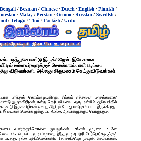
Bengali
/
Bosnian
/
Chinese
/
Dutch
/
English
/
Finnish
/
onesian
/
Malay
/
Persian
/
Oromo
/
Russian
/
Swedish
/
mil
/
Telugu
/
Thai
/
Turkish
/
Urdu
பெண், படித்துகொண்டு இருக்கிறேன். இயேசுவை
வீட்டில் உள்ளவர்களுக்குச் சொன்னால், என் படிப்பை
ரவைத்து விடுவார்கள், அல்லது திருமணம் செய்துவிடுவார்கள்.
க புரிந்துக் கொள்ளமுடிகிறது. நீங்கள் எத்தனை மாதங்களாக/
ு இருக்கிறீர்கள் என்று தெரியவில்லை. ஒரு முஸ்லிம் குடும்பத்தில்
கொண்டு இருக்கிறீர்கள் என்று அறியும் போது மகிழ்ச்சியாக இருக்கிறது.
இவைகள் பெண்களுக்கு மட்டுமல்ல, ஆண்களுக்கும் பொருந்தும்.
:
றமையை வளர்த்துக்கொள்ள முயலுங்கள். உங்கள் முடிவை உடனே
. உங்கள் படிப்பு முடியும் வரை, இந்த முடிவு பற்றி பெற்றோர்களுக்குச்
க படித்து, நல்ல மதிப்பெண்களில் தேர்ச்சிப்பெற முயற்சி செய்யுங்கள்.