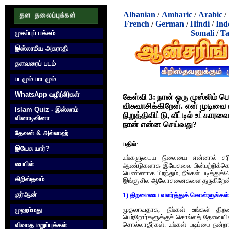
Albanian
/
Amharic
/
Arabic
/
French
/
German
/
Hindi
/
Ind
Somali
/
Ta
முகப்புப் பக்கம்
இஸ்லாமிய அகராதி
தளவரைப் படம்
படமும் பாடமும்
WhatsApp வழி(லி)கள்
கேள்வி 3:
நான் ஒரு முஸ்லிம் 
விசுவாசிக்கிறேன். என் முடிவை 
Islam Quiz - இஸ்லாம்
நிறுத்திவிட்டு, வீட்டில் உட்கா
வினாடிவினா
நான் என்ன செய்வது?
தேவன் & அல்லாஹ்
பதில்
:
இயேசு யார்?
உங்களுடைய நிலையை என்னால் சரியா
பைபிள்
ஆண்டுகளாக இயேசுவை பின்பற்றிக்கொண்ட
பெண்ணாக பிறந்தும், நீங்கள் படித்துக்
கிறிஸ்தவம்
இங்கு சில ஆலோசனைகளை தருகிறேன், 
குர்‍ஆன்
1) திறமையை வளர்த்துக் கொள்ளுங்கள்
முதலாவதாக, நீங்கள் உங்கள் தி
முஹம்மது
பெற்றோர்களுக்குச் சொல்லத் தேவையில்லை
சொல்லாதீர்கள். உங்கள் படிப்பை நன்றா
விவாத மறுப்புக்கள்