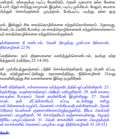
ென்றால், உங்களுக்கு படிப்பு வேண்டும், அதன் மூலமாக நல்ல வேலை
 யார் மீதும் சார்ந்து வாழாமல் இருக்க, படிப்பு முக்கியம். மேலும், சுயமாக
த்துக் கொள்ளுங்கள். முடிந்தால், மேற்படிப்பு படித்து, நல்ல ஒரு
ுந்தால், இன்னும் சில கைத்தொழில்களை கற்றுக்கொள்ளலாம். அதாவது,
பெண்கள், டெய்லரிங் போன்ற பல கைத்தொழில்களைக் கற்றுக்கொள்ளலாம்.
வும் கைத்தொழில்களை கற்றுக்கொள்ளுங்கள்.
க்கிறவனை நீ கண்டால், அவன் நீசருக்கு முன்பாக நில்லாமல்,
நீதிமொழிகள் 22:9)
்வதில்லை. நாம் திறமைகளை வளர்த்துக்கொண்டால், நமக்கு ஏற்ற
துவார் (மத்தேயு 25:14-30).
 முக்கியத்துவத்தைப் பற்றிச் சொல்வதென்றால், ஒரு பெண் எப்படி
கு எடுத்துக்காட்டுகிறது. உதாரணத்திற்கு, நீதிமொழிகள் 31வது
அவைகளிலிருந்து சில வசனங்களை இங்கு தருகிறேன்.
 விற்கிறாள்; கச்சைகளை வர்த்தகரிடத்தில் ஒப்புவிக்கிறாள். 25.
க்கிறது; வருங்காலத்தைப் பற்றியும் மகிழுகிறாள். 26. தன் வாயை
 தயையுள்ள போதகம் அவள் நாவின்மேல் இருக்கிறது. 27. அவள்
யாமல், தன் வீட்டுக்காரியம் எப்படி நடக்கிறது என்று
ள் பிள்ளைகள் எழும்பி, அவளைப் பாக்கியவதி என்கிறார்கள்; அவள்
9. அநேகம் பெண்கள் குணசாலிகளாயிருந்ததுண்டு; நீயோ அவர்கள்
ு அவளைப் புகழுகிறான். 30. சௌந்தரியம் வஞ்சனையுள்ளது, அழகும்
ற ஸ்திரீயே புகழப்படுவாள். 31. அவள் கைகளின் பலனை அவளுக்குக்
வாசல்களில் அவளைப் புகழக்கடவது. (நீதிமொழிகள் 31:24-31)
ங்கள்: