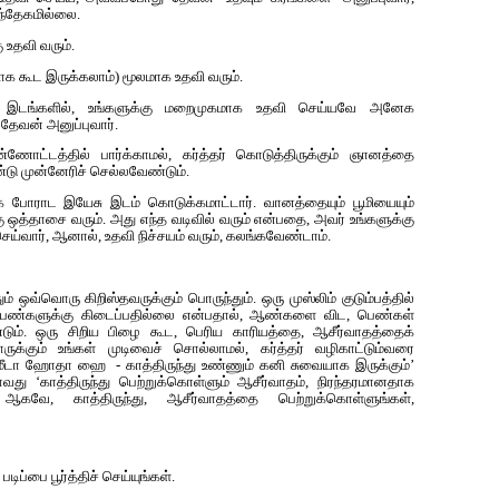
ந்தேகமில்லை.
 உதவி வரும்.
ளாக கூட இருக்கலாம்) மூலமாக உதவி வரும்.
ும் இடங்களில், உங்களுக்கு மறைமுகமாக உதவி செய்யவே அனேக
ேவன் அனுப்புவார்.
ோட்டத்தில் பார்க்காமல், கர்த்தர் கொடுத்திருக்கும் ஞானத்தை
டு முன்னேரிச் செல்லவேண்டும்.
யாக போராட இயேசு இடம் கொடுக்கமாட்டார். வானத்தையும் பூமியையும்
 ஒத்தாசை வரும். அது எந்த வடிவில் வரும் என்பதை, அவர் உங்களுக்கு
செய்வார், ஆனால், உதவி நிச்சயம் வரும், கலங்கவேண்டாம்.
ஒவ்வொரு கிறிஸ்தவருக்கும் பொருந்தும். ஒரு முஸ்லிம் குடும்பத்தில்
 பெண்களுக்கு கிடைப்பதில்லை என்பதால், ஆண்களை விட, பெண்கள்
்டும். ஒரு சிறிய பிழை கூட, பெரிய காரியத்தை, ஆசீர்வாதத்தைக்
ோருக்கும் உங்கள் முடிவைச் சொல்லாமல், கர்த்தர் வழிகாட்டும்வரை
் மீடா ஹோதா ஹை - காத்திருந்து உண்ணும் கனி சுவையாக இருக்கும்’
வது ‘காத்திருந்து பெற்றுக்கொள்ளும் ஆசீர்வாதம், நிரந்தரமானதாக
 ஆகவே, காத்திருந்து, ஆசீர்வாதத்தை பெற்றுக்கொள்ளுங்கள்,
ப்பை பூர்த்திச் செய்யுங்கள்.