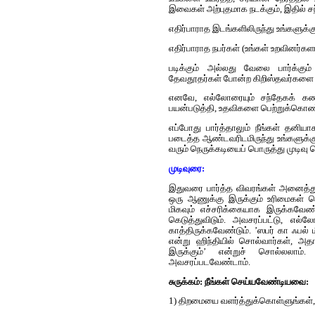
இவைகள் அற்புதமாக நடக்கும், இதில் ச
எதிர்பாராத இடங்களிலிருந்து உங்களுக்கு
எதிர்பாராத நபர்கள் (உங்கள் உறவினர்க
படிக்கும் அல்லது வேலை பார்க்க
தேவதூதர்கள் போன்ற கிறிஸ்தவர்களை த
எனவே, எல்லோரையும் சந்தேகக் கண்ண
பயன்படுத்தி, உதவிகளை பெற்றுக்கொண்
எப்போது பார்த்தாலும் நீங்கள் தனி
படைத்த ஆண்டவரிடமிருந்து உங்களுக்கு
வரும் நெருக்கடியைப் பொருத்து முடிவு 
முடிவுரை:
இதுவரை பார்த்த விவரங்கள் அனைத்தும் 
ஒரு ஆணுக்கு இருக்கும் உரிமைகள்
மிகவும் எச்சரிக்கையாக இருக்கவேண
கெடுத்துவிடும். அவசரப்பட்டு, எல்ல
காத்திருக்கவேண்டும். ’ஸபர் கா ஃபல
என்று ஹிந்தியில் சொல்வார்கள், அதா
இருக்கும்’ என்றுச் சொல்லலாம்.
அவசரப்படவேண்டாம்.
சுருக்கம்: நீங்கள் செய்யவேண்டியவை:
1) திறமையை வளர்த்துக்கொள்ளுங்கள், படி