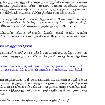
 அதை தியானித்து விசுவாசத்தை வளர்த்துக்கொள்ளுங்கள். உங்களின்
ும். முக்கியமாக, புதிய ஏற்பாட்டை அடிக்கடி படியுங்கள். பழைய
ிகள் புத்தகங்களையும் அடிக்கடி படியுங்கள். சமுதாயத்தில் எப்படி ஞானமாக
ேண்டும் போன்றவைகளை நீதிமொழிகள் புத்தகம் கற்றுத்தரும்.
்றாக கற்றுக்கொண்டு, உங்கள் ஜெபங்களில் அவைகளைச் சொல்லி
ியாயத்தை மனப்பாடம் செய்து, அவைகளை அடிக்கடி அறிக்கையிட்டு,
. இயேசுவின் மலைப்பிரசங்கத்தை ஒருபோதும் மறக்கவேண்டாம்.
ிகாட்டும் தீபமாக இருக்கும். மேலும், உங்கள் வாலிப வயதின்
ளை பரிசுத்தமானவர்களாக காத்துக்கொள்ள, வேத வசனத்தை அதிகமாக
கை வாழ்ந்துக் காட்டுங்கள்:
த்துக்கொண்டு, இன்னொரு பக்கம் வேதவசனத்தை படித்து, அதன் படி
்க்கையில் மாற்றத்தைக் காண்பீர்கள். வேதம் சொல்வது போல, ஆவியின்
ஷம், சமாதானம், நீடியபொறுமை, தயவு, நற்குணம், விசுவாசம், 23.
்பட்டவைகளுக்கு விரோதமான பிரமாணம் ஒன்றுமில்லை. (கலாத்தியர்
்சியான வாழ்க்கையை வாழ்ந்து காட்டவேண்டும். உங்களின் வயதுள்ள இதர
 உங்கள் நடத்தை, பேச்சு மற்றும் வாழ்க்கை முறை ஒரு சிறப்பான
 தான் கிறிஸ்தவத்தில் சாட்சியான வாழ்க்கை என்றுச் சொல்வார்கள்.
ணாக இருந்தாலும் சரி, உங்கள் குடும்பத்தில் நற்செயல்களுக்கு ஒரு
ும்.
 நீங்கள் வெளிச்சம் கொடுக்கின்ற விளக்காக திகழவேண்டும்.