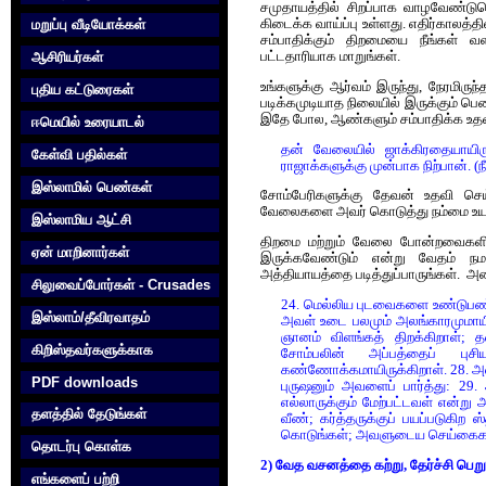
சமுதாயத்தில் சிறப்பாக வாழவேண்டும
கிடைக்க வாய்ப்பு உள்ளது. எதிர்காலத்தில்
மறுப்பு வீடியோக்கள்
சம்பாதிக்கும் திறமையை நீங்கள் வளர்
பட்டதாரியாக மாறுங்கள்.
ஆசிரியர்கள்
உங்களுக்கு ஆர்வம் இருந்து, நேரமிர
புதிய கட்டுரைகள்
படிக்கமுடியாத நிலையில் இருக்கும் 
இதே போல, ஆண்களும் சம்பாதிக்க உத
ஈமெயில் உரையாடல்
தன் வேலையில் ஜாக்கிரதையாயிரு
கேள்வி பதில்கள்
ராஜாக்களுக்கு முன்பாக நிற்பான். (
இஸ்லாமில் பெண்கள்
சோம்பேரிகளுக்கு தேவன் உதவி செய
வேலைகளை அவர் கொடுத்து நம்மை உயர்த்
இஸ்லாமிய ஆட்சி
திறமை மற்றும் வேலை போன்றவைகளின்
ஏன் மாறினார்கள்
இருக்கவேண்டும் என்று வேதம் நமக்
அத்தியாயத்தை படித்துப்பாருங்கள். 
சிலுவைப்போர்கள் - Crusades
24. மெல்லிய புடவைகளை உண்டுபண்ணி
இஸ்லாம்/தீவிரவாதம்
அவள் உடை பலமும் அலங்காரமுமாயிரு
ஞானம் விளங்கத் திறக்கிறாள்;
கிறிஸ்தவர்களுக்காக‌
சோம்பலின் அப்பத்தைப் புசி
கண்ணோக்கமாயிருக்கிறாள். 28. அவ
PDF downloads
புருஷனும் அவளைப் பார்த்து: 2
எல்லாருக்கும் மேற்பட்டவள் என்ற
தளத்தில் தேடுங்கள்
வீண்; கர்த்தருக்குப் பயப்படுகி
கொடுங்கள்; அவளுடைய செய்கைகள் 
தொடர்பு கொள்க‌
2) வேத வசனத்தை கற்று, தேர்ச்சி பெறு
எங்களைப் பற்றி