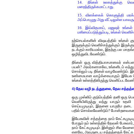
14. நீங்கள் உலகத்துக்கு வெள
மறைந்திருக்கமாட்டாது.
15. விளக்கைக் கொளுத்தி மரக்க
அப்பொழுது அது வீட்டிலுள்ள யாவருக
16. இவ்விதமாய், மனுஷர் உங்கள
மகிமைப்படுத்தும்படி, உங்கள் வெளிச
நற்செயல்களின் விஷயத்தில் உங்கள் 
இருளுக்கும் வெளிச்சத்துக்கும் இருக்
நடக்கும் காரியமல்ல, இதற்கு பல மாதங
ஒழித்துவிடவேண்டும்.
நீங்கள் ஒரு வித்தியாசமானவர் என்பத
பயன்? அவர்களாகவே, உங்களிடம் வந்த
சொல்லும் படி நீங்கள் வாழவேண்டும். இ
உண்மையான வாழ்க்கையாகும். இயேசு ச
உங்கள் உள்ளத்திலிருந்து வெளிப்படவேண்
4) தேவ வழி நடத்துதலை, தேவ சத்தத்
ஒரு முஸ்லிம் குடும்பத்தில் தனி ஒரு ப
வெளியிலிருந்து வந்து யாரும் உதவி
செய்யமுடியும், இதனை யாருமே தடை ச
பதில் சொல்லவேண்டும்? போன்றவைகள
இயேசுவின் சத்தத்தை நாம் கேட்கமுடியும
போதும் நம் உள்ளத்தில் தேவன் பேசுவா
நாம் கேட்கமுடியும். இன்னும் சில வேள
எனவே, அவருடைய சத்தத்தைக் கேட்க நீங