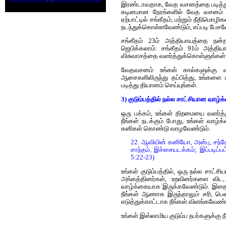
இரண்டாவதாக, வேத வசனத்தை படித்து,
கடினமான நேரங்களில் வேத வசனம் உதவ
ஏற்பாட்டில் சங்கீதம், மற்றும் நீதிமொழ
நடந்துக்கொள்ளவேண்டும், எப்படி பேசவ
சங்கீதம் 23ம் அத்தியாயத்தை நன
ஜெபிக்கலாம். சங்கீதம் 91ம் அத்த
விசுவாசத்தை வளர்த்துக்கொள்ளுங்கள்
வேதவசனம் உங்கள் கால்களுக்கு வழ
ஆசைகளிலிருந்து தப்பித்து, உங்க
படித்து தியானம் செய்யுங்கள்.
3) குடும்பத்தில் நல்ல சாட்சியான வாழ்க்
ஒரு பக்கம், உங்கள் திறமையை வளர்
நீங்கள் நடக்கும் போது, உங்கள் வாழ
கனிகள் கொண்டு வாழவேண்டும்.
22. ஆவியின் கனியோ, அன்பு, சந்தோ
சாந்தம், இச்சையடக்கம்; இப்படிப
5:22-23)
உங்கள் குடும்பத்தில், ஒரு நல்ல சாட
அங்கத்தினர்கள், உறவினர்களை விட,
வாழ்க்கையாக இருக்கவேண்டும். இதைத்
நீங்கள் ஆணாக இருந்தாலும் சரி, பெண்
எடுத்துக்காட்டாக நீங்கள் விளங்கவேண்ட
உங்கள் இஸ்லாமிய குடும்ப நபர்களுக்கு