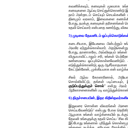
கவனிக்கவும், கனவுகள் மூலமாக உங்க
கனவுகளை ஆய்வு செய்துக்கொண்டு இரு
நாம் அன்றாடம் செய்யும் செயல்களி
தினமும் வரலாம், இவைகளை கணக்கில்
போது, நமக்கு கனவுகள் தரிசனங்கள் கொ
உதவி செய்வார் என்பதை உணர்ந்து, விசு
5) முடிவை தேவனிடம் ஒப்புக்கொடுங்கள
கடைசியாக, இயேசுவை பின்பற்றும் உங்க
அவரே ஏற்றுக்கொள்வார். அதற்கென்று 
போது, தானாகவே, அவ்விஷயம் உங்கள் வீட
விருமபாவிட்டாலும் சரி, உங்கள் பெற்
உண்மையை ஒப்புக்கொள்ளவேண்டும். அ
எடுத்துக்கொண்டு, ஒரு ஆசீர்வாதமான ம
கேட்டுள்ளேன், முக்கியமாக என் வாழ்க்கை
சிலர் ஆர்வ கோளாரினால், அறியாமை
சொல்லிவிட்டு, தங்கள் படிப்பையும்,
குடும்பத்துக்குச் சொல்
” என்று அவர்
ஆலோசனைகளின் படி வாழ்ந்துக்கொண்டு
6) திருச்சபையின், இதர கிறிஸ்தவர்கள
இதுவரை சொன்ன விவரங்கள் அனைத்தைய
செய்யவேண்டும்’ என்பது போல தெரிகிற
ஆழமாக உங்கள் வாழ்க்கையில் நடக்கு
தேவன் உங்களுக்கு உதவி செய்ய ‘சில
இப்போது உங்களால் புரிந்துக் கொள்ள
உங்களை உயர்த்த, சரியான நேரத்தில்