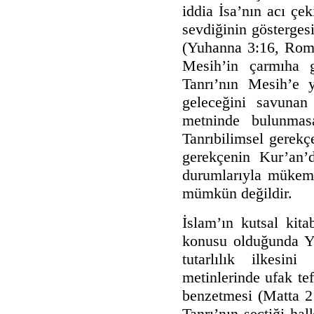
iddia İsa’nın acı çe
sevdiğinin gösterges
(Yuhanna 3:16, Romal
Mesih’in çarmıha g
Tanrı’nın Mesih’e 
geleceğini savunan
metninde bulunmas
Tanrıbilimsel gerekç
gerekçenin Kur’an’d
durumlarıyla mükem
mümkün değildir.
İslam’ın kutsal kita
konusu olduğunda Ye
tutarlılık ilkesin
metinlerinde ufak tef
benzetmesi (Matta 2
Tanrı’nın seçtiği ha