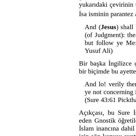
yukarıdaki çevirinin 
İsa isminin parantez 
And (
Jesus
) shall
(of Judgment): the
but follow ye Me:
Yusuf Ali)
Bir başka İngilizce 
bir biçimde bu ayette
And lo! verily th
ye not concerning i
(Sure 43:61 Picktha
Açıkçası, bu Sure İ
eden Gnostik öğreti
İslam inancına dahi