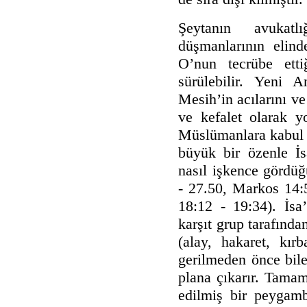
Şeytanın avukatl
düşmanlarının elind
O’nun tecrübe etti
sürülebilir. Yeni 
Mesih’in acılarını v
ve kefalet olarak y
Müslümanlara kabul e
büyük bir özenle İs
nasıl işkence gördüğ
- 27.50, Markos 14:
18:12 - 19:34). İsa’
karşıt grup tarafında
(alay, hakaret, kır
gerilmeden önce bile 
plana çıkarır. Tamam
edilmiş bir peygamb