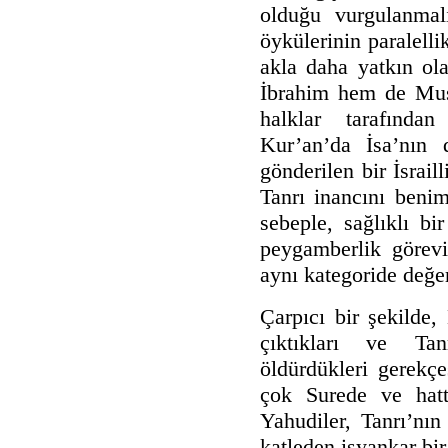
olduğu vurgulanmal
öykülerinin paralelli
akla daha yatkın ol
İbrahim hem de Musa
halklar tarafından
Kur’an’da İsa’nın 
gönderilen bir İsrail
Tanrı inancını benim
sebeple, sağlıklı bi
peygamberlik görevi 
aynı kategoride değer
Çarpıcı bir şekilde,
çıktıkları ve Tan
öldürdükleri gerekçe
çok Surede ve hat
Yahudiler, Tanrı’nın
katleden isyankar bir 