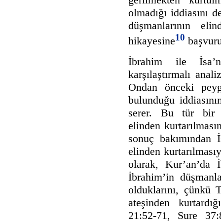
olmadığı iddiasını d
düşmanlarının elin
10
hikayesine
başvuru
İbrahim ile İsa’n
karşılaştırmalı anali
Ondan önceki peyga
bulunduğu iddiasını
serer. Bu tür bir 
elinden kurtarılması
sonuç bakımından İ
elinden kurtarılmasıyl
olarak, Kur’an’da İ
İbrahim’in düşmanlar
olduklarını, çünkü T
ateşinden kurtardığ
21:52-71, Sure 37: