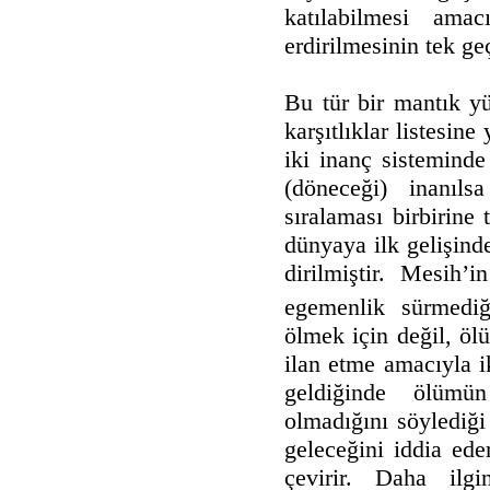
katılabilmesi ama
erdirilmesinin tek ge
Bu tür bir mantık yü
karşıtlıklar listesin
iki inanç sistemind
(döneceği) inanıls
sıralaması birbirine
dünyaya ilk gelişin
dirilmiştir. Mesih’
egemenlik sürmediği
ölmek için değil, ölü
ilan etme amacıyla i
geldiğinde ölümü
olmadığını söylediği
geleceğini iddia ede
çevirir. Daha ilgi