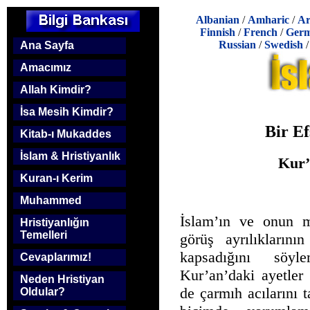
Albanian
/
Amharic
/
Ar
Finnish
/
French
/
Ger
Russian
/
Swedish
Ana Sayfa
Amacımız
Allah Kimdir?
İsa Mesih Kimdir?
Bir E
Kitab-ı Mukaddes
İslam & Hristiyanlık
Kur’
Kuran-ı Kerim
Muhammed
İslam’ın ve onun me
Hristiyanlığın
Temelleri
görüş ayrılıkların
kapsadığını söyl
Cevaplarımız!
Kur’an’daki ayetle
Neden Hristiyan
de çarmıh acılarını 
Oldular?