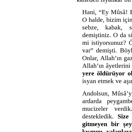
Hani, “Ey Mûsâ! B
O halde, bizim içi
sebze, kabak, s
demiştiniz. O da s
mi istiyorsunuz? Ö
var” demişti. Böyl
Onlar, Allah’ın ga
Allah’ın âyetlerini
yere öldürüyor o
isyan etmek ve aşır
Andolsun, Mûsâ’ya
ardarda peygamb
mucizeler verdi
destekledik.
Size
gitmeyen bir şey 
kısmını yalanlay