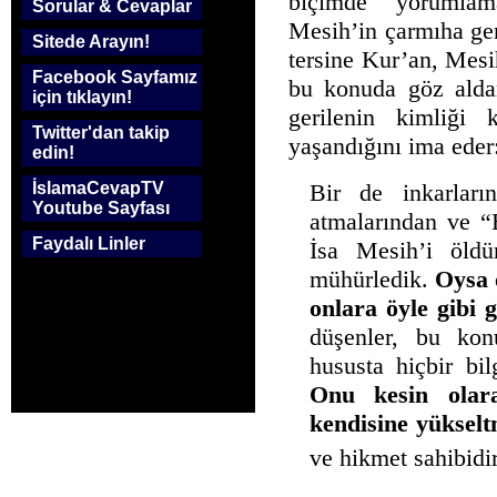
biçimde yorumlama
Sorular & Cevaplar
Mesih’in çarmıha geri
Sitede Arayın!
tersine Kur’an, Mesi
Facebook Sayfamız
bu konuda göz aldan
için tıklayın!
gerilenin kimliği
Twitter'dan takip
yaşandığını ima eder
edin!
İslamaCevapTV
Bir de inkarlar
Youtube Sayfası
atmalarından ve 
Faydalı Linler
İsa Mesih’i öldü
mühürledik.
Oysa 
onlara öyle gibi g
düşenler, bu kon
hususta hiçbir bil
Onu kesin olar
kendisine yükseltm
ve hikmet sahibidi