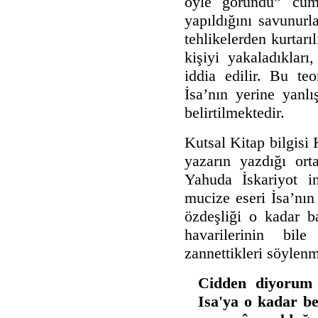
öyle göründü” cüm
yapıldığını savunurl
tehlikelerden kurtarı
kişiyi yakaladıkları,
iddia edilir. Bu teo
İsa’nın yerine yanlı
belirtilmektedir.
Kutsal Kitap bilgisi 
yazarın yazdığı ort
Yahuda İskariyot in
mucize eseri İsa’nın
özdeşliği o kadar ba
havarilerinin bil
zannettikleri söylenm
Cidden diyorum 
Isa'ya o kadar be