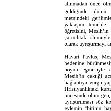
alınmadan önce ölm
geldiğinde ölümü t
metnindeki gerilim
yaklaşım temelde M
öğretisini, Mesih’in
çarmıhtaki ölümüyle 
olarak ayrıştırmayı 
Havari Pavlus, Mes
bedenine bürünmesiy
boyun eğmesiyle d
Mesih’in çektiği ac
bağlantıya vurgu yap
Hristiyanlıktaki kur
öncesinde ölüm gerçe
ayrıştırılması söz 
eylemin "birinin ha