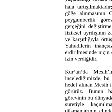
hala tartışılmaktadır
göğe alınmasının
peygamberlik göre
gerçeğini değiştir
fiziksel ayrılışının 
ve karşıtlığıyla ört
Yahudilerin inançsı
erdirilmesinde niçin
izin verdiğidir.
Kur’an’da Mesih’
incelediğimizde, bu 
hedef alınan Mesih i
görürüz. Bunun ba
görevinin bu dünyad
suretiyle kaçını
düşmanlarının elind