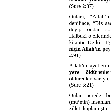
(Sure 2:87)
Onlara, “Allah’ı
denilince, “Biz sad
deyip, ondan son
Halbuki o ellerinde
kitaptır. De ki, “
niçin Allah’ın p
2:91)
Allah’ın âyetlerin
yere öldürenler
öldürenler var ya,
(Sure 3:21)
Onlar nerede bul
(mü’min) insanları
zillet kaplamıştır