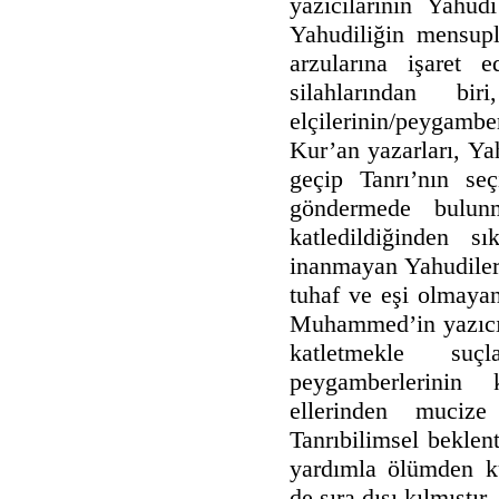
yazıcılarının Yahud
Yahudiliğin mensupla
arzularına işaret 
silahlarından bir
elçilerinin/peygamb
Kur’an yazarları, Ya
geçip Tanrı’nın se
göndermede bulunm
katledildiğinden s
inanmayan Yahudileri
tuhaf ve eşi olmayan
Muhammed’in yazıcıla
katletmekle suç
peygamberlerinin 
ellerinden mucize 
Tanrıbilimsel beklen
yardımla ölümden ku
de sıra dışı kılmıştır.