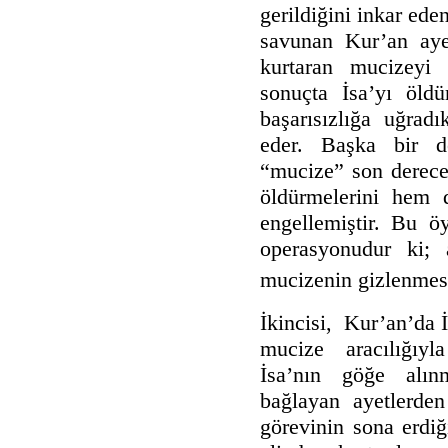
gerildiğini inkar ede
savunan Kur’an aye
kurtaran mucizeyi 
sonuçta İsa’yı öldü
başarısızlığa uğradı
eder. Başka bir d
“mucize” son derece 
öldürmelerini hem d
engellemiştir. Bu ö
operasyonudur ki; 
mucizenin gizlenmesi
İkincisi, Kur’an’da İ
mucize aracılığıyla
İsa’nın göğe alın
bağlayan ayetlerden
görevinin sona erdiğ