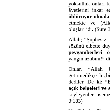
yoksulluk onları k
âyetlerini inkar 
öldürüyor olmala
etmekte ve (Alla
oluşları idi. (Sure 
Allah; “Şüphesiz, 
sözünü elbette duy
peygamberleri ö
yangın azabını!” d
Onlar, “Allah 
getirmedikçe hiç
dediler. De ki: “
açık belgeleri ve 
söyleyenler isen
3:183)