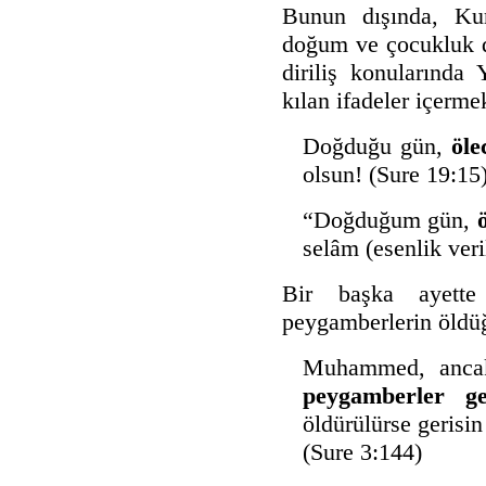
Bunun dışında, Kur
doğum ve çocukluk d
diriliş konularında
kılan ifadeler içerme
Doğduğu gün,
öle
olsun! (Sure 19:15
“Doğduğum gün,
selâm (esenlik veri
Bir başka ayett
peygamberlerin öldü
Muhammed, ancak
peygamberler ge
öldürülürse gerisin
(Sure 3:144)