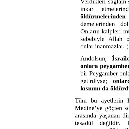
Verdikleri sağlam 
inkar etmeleri
öldürmelerinden
demelerinden dol
Onların kalpleri mu
sebebiyle Allah o
onlar inanmazlar. 
Andolsun,
İsrai
onlara peygamber
bir Peygamber onla
getirdiyse;
onlar
kısmını da öldürd
Tüm bu ayetlerin 
Medine’ye göçten s
arasında yaşanan din
tesadüf değildir.