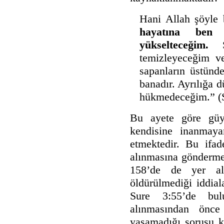
Hani Allah şöyle
hayatına ben
yükselteceğim.
Se
temizleyeceğim v
sapanların üstünd
banadır. Ayrılığa 
hükmedeceğim.” (S
Bu ayete göre güy
kendisine inanmaya
etmektedir. Bu ifad
alınmasına gönderme 
158’de de yer al
öldürülmediği iddial
Sure 3:55’de b
alınmasından önce
yaşamadığı sorusu ka