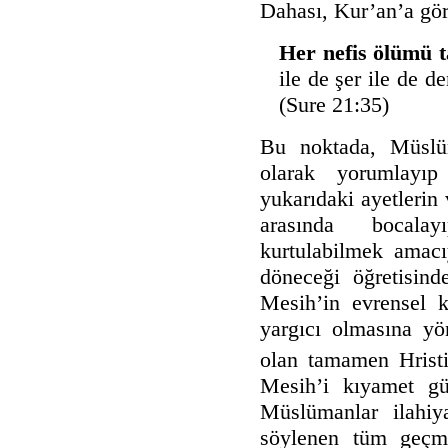
Dahası, Kur’an’a gör
Her nefis ölümü t
ile de şer ile de 
(Sure 21:35)
Bu noktada, Müslüm
olarak yorumlayı
yukarıdaki ayetlerin
arasında bocala
kurtulabilmek amac
döneceği öğretisind
Mesih’in evrensel kr
yargıcı olmasına yö
olan tamamen Hristi
Mesih’i kıyamet gü
Müslümanlar ilahiya
söylenen tüm geçmi