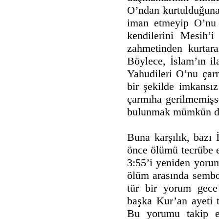
O’ndan kurtulduğuna 
iman etmeyip O’nu h
kendilerini Mesih’
zahmetinden kurtara
Böylece, İslam’ın i
Yahudileri O’nu çarm
bir şekilde imkansı
çarmıha gerilmemiş
bulunmak mümkün de
Buna karşılık, bazı
önce ölümü tecrübe et
3:55’i yeniden yorum
ölüm arasında semboli
tür bir yorum gece
başka Kur’an ayeti t
Bu yorumu takip ed