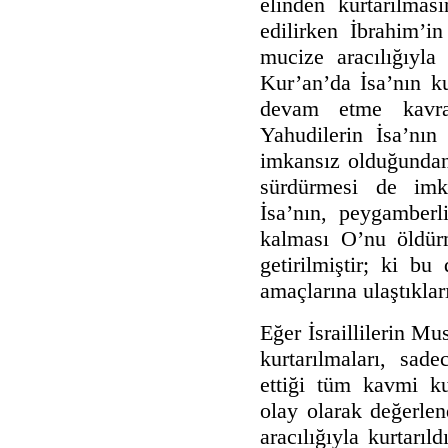
elinden kurtarılmas
edilirken İbrahim’i
mucize aracılığıyla 
Kur’an’da İsa’nın k
devam etme kavra
Yahudilerin İsa’nın
imkansız olduğundan,
sürdürmesi de imk
İsa’nın, peygamberl
kalması O’nu öldürm
getirilmiştir; ki bu
amaçlarına ulaştıklar
Eğer İsraillilerin M
kurtarılmaları, sad
ettiği tüm kavmi ku
olay olarak değerlen
aracılığıyla kurtarıl