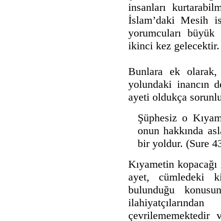
insanları kurtarabi
İslam’daki Mesih i
yorumcuları büyük b
ikinci kez gelecektir.
Bunlara ek olarak,
yolundaki inancın d
ayeti oldukça sorunl
Şüphesiz o Kıyamet
onun hakkında asl
bir yoldur. (Sure 4
Kıyametin kopacağı 
ayet, cümledeki k
bulunduğu konusun
ilahiyatçıların
çevrilememektedir v