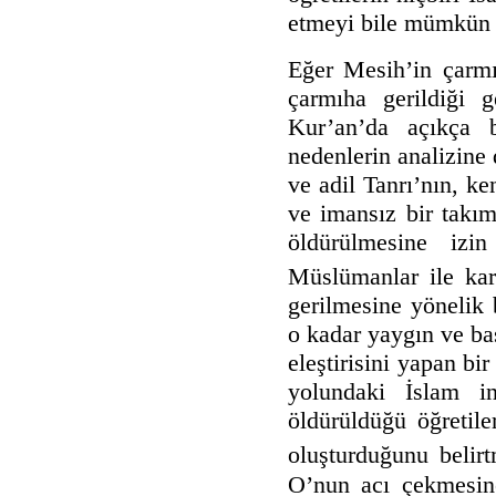
etmeyi bile mümkün
Eğer Mesih’in çarmı
çarmıha gerildiği g
Kur’an’da açıkça b
nedenlerin analizine
ve adil Tanrı’nın, ke
ve imansız bir takım
öldürülmesine izin
Müslümanlar ile karş
gerilmesine yönelik 
o kadar yaygın ve bas
eleştirisini yapan bir
yolundaki İslam in
öldürüldüğü öğretil
oluşturduğunu belirtm
O’nun acı çekmesin