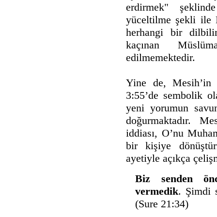
erdirmek" şeklind
yüceltilme şekli ile 
herhangi bir dilbi
kaçınan Müslüma
edilmemektedir.
Yine de, Mesih’in 
3:55’de sembolik ol
yeni yorumun savun
doğurmaktadır. Me
iddiası, O’nu Muha
bir kişiye dönüştü
ayetiyle açıkça çeliş
Biz senden ön
vermedik
. Şimdi 
(Sure 21:34)