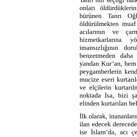
onları öldürdükler
bürünen Tanrı Oğl
öldürülmekten muaf 
acılarının ve çarm
hizmetkarlarına 
imansızlığının dor
benzetmeden daha 
yandan Kur’an, hem ş
peygamberlerin kend
mucize eseri kurtarı
ve elçilerin kurtarıl
noktada İsa, bizi ş
elinden kurtarılan bel
İlk olarak, inananlar
ilan edecek derecede
ise İslam’da, acı ç