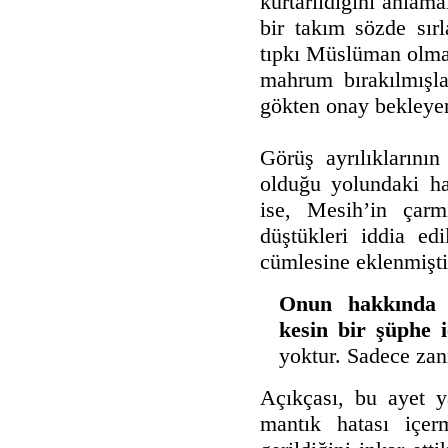
kurtarıldığını anlama
bir takım sözde sırl
tıpkı Müslüman olmay
mahrum bırakılmışla
gökten onay bekleyen
Görüş ayrılıklarının
olduğu yolundaki ha
ise, Mesih’in çarmı
düştükleri iddia edi
cümlesine eklenmişti
Onun hakkında 
kesin bir şüphe i
yoktur. Sadece zan
Açıkçası, bu ayet ya
mantık hatası içer