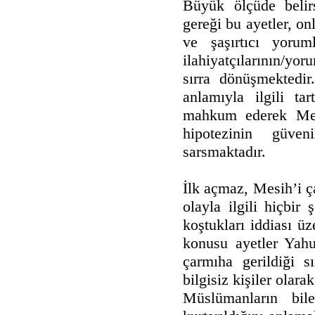
Büyük ölçüde belir
gereği bu ayetler, on
ve şaşırtıcı yorum
ilahiyatçılarının/yo
sırra dönüşmektedir
anlamıyla ilgili ta
mahkum ederek Mesi
hipotezinin güveni
sarsmaktadır.
İlk açmaz, Mesih’i ç
olayla ilgili hiçbir
koştukları iddiası üz
konusu ayetler Yahu
çarmıha gerildiği s
bilgisiz kişiler olar
Müslümanların bil