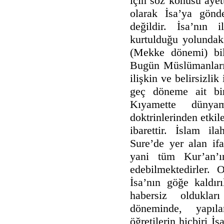
için söz konusu ayett
olarak İsa’ya gönd
değildir. İsa’nın 
kurtulduğu yolundak
(Mekke dönemi) bil
Bugün Müslümanların
ilişkin ve belirsizlik
geç döneme ait bir
Kıyamette dünyam
doktrinlerinden etki
ibarettir. İslam il
Sure’de yer alan ifa
yani tüm Kur’an’ı
edebilmektedirler.
İsa’nın göğe kaldır
habersiz oldukla
döneminde, yapı
öğretilerin hiçbiri İ