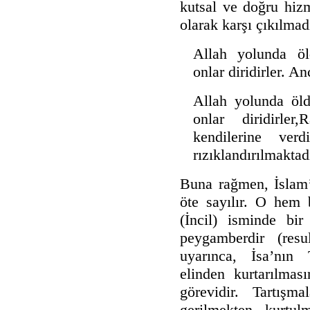
kutsal ve doğru hizme
olarak karşı çıkılmad
Allah yolunda öl
onlar diridirler. A
Allah yolunda öld
onlar diridirler
kendilerine verd
rızıklandırılmaktad
Buna rağmen, İslam’
öte sayılır. O hem 
(İncil) isminde bir
peygamberdir (resu
uyarınca, İsa’nın 
elinden kurtarılmas
görevidir. Tartışm
gerilmekten kurtu