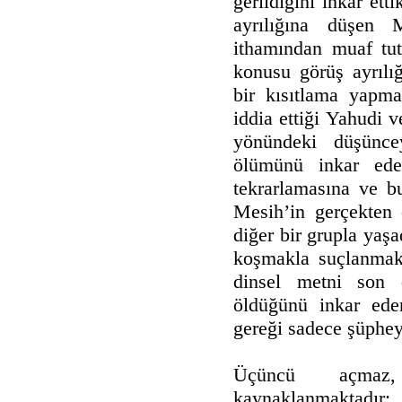
gerildiğini inkar ett
ayrılığına düşen 
ithamından muaf tutu
konusu görüş ayrılı
bir kısıtlama yapma
iddia ettiği Yahudi v
yönündeki düşünce
ölümünü inkar ede
tekrarlamasına ve b
Mesih’in gerçekten
diğer bir grupla yaşa
koşmakla suçlanmakt
dinsel metni son d
öldüğünü inkar eden
gereği sadece şüphey
Üçüncü açmaz,
kaynaklanmaktadır: