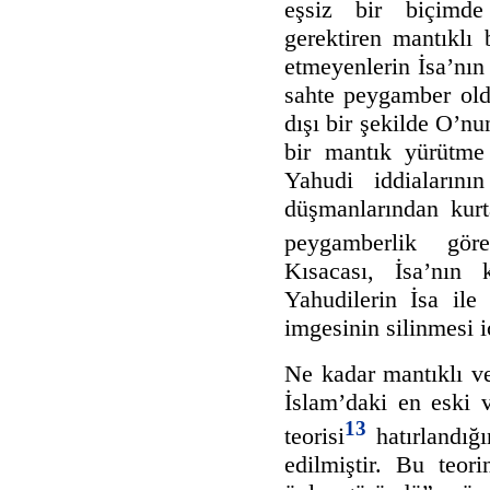
eşsiz bir biçimde 
gerektiren mantıklı 
etmeyenlerin İsa’nın
sahte peygamber old
dışı bir şekilde O’nu
bir mantık yürütme İ
Yahudi iddialarının
düşmanlarından kurt
peygamberlik görev
Kısacası, İsa’nın 
Yahudilerin İsa ile 
imgesinin silinmesi i
Ne kadar mantıklı ve
İslam’daki en eski 
13
teorisi
hatırlandı
edilmiştir. Bu teori