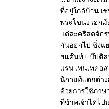
ที่อยู่ใกล้บ้าน 
พระโขนง เอกมัย
แต่ละคริสตจักรน
กันออกไป ซึ่งแ
สแต๊นท์ แบ๊บติส
แรน เพนเทคอส 
นิกายที่แตกต่า
ด้วยการใช้ภาษาท
ที่ข้าพเจ้าได้ไ