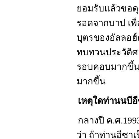
ยอมรับแล้วขอดุ
รอดจากบาป เพื่อ
บุตรของอัลลอฮ์ด
ทบทวนประวัติศาส
รอบคอบมากขึ้นเ
มากขึ้น
เหตุใดท่านนบีอ
กลางปี ค
.
ศ
.199
ว่า ถ้าท่านอีซาเ