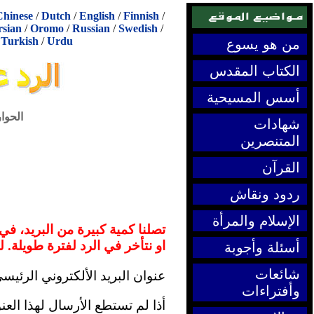
Chinese
/
Dutch
/
English
/
Finnish
/
rsian
/
Oromo
/
Russian
/
Swedish
/
/
Turkish
/
Urdu
من هو يسوع
الكتاب المقدس
أسس المسيحية
الحوا
شهادات
المتنصرين
القرآن
ردود ونقاش
الإسلام والمرأة
تصلنا كمية كبيرة من البريد، في
او نتأخر في الرد لفترة طويلة. ل
أسئلة وأجوبة
شائعات
عنوان البريد الألكتروني الرئيس
وأفتراءات
أذا لم تستطع الأرسال لهذا العن