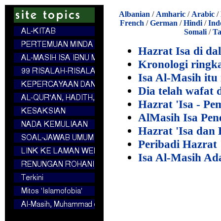
Albanian
/
Amharic
/
Arabic
/
French
/
German
/
Hindi
/
Ind
Somali
/
Ta
Hazrat Isa di d
Kronologi ringk
Isa Al-Masih itu 
Dia telah wafat 
Hazrat 'Isa - P
AlMasih Isa Pen
Hazrat 'Isa dan 
Peribadi Hazrat 
Isa Al-Masih Ad