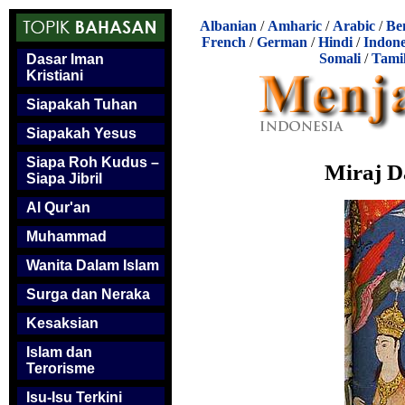
Albanian
/
Amharic
/
Arabic
/
Be
French
/
German
/
Hindi
/
Indone
Somali
/
Tami
Dasar Iman
Kristiani
Siapakah Tuhan
Siapakah Yesus
Siapa Roh Kudus –
Miraj D
Siapa Jibril
Al Qur'an
Muhammad
Wanita Dalam Islam
Surga dan Neraka
Kesaksian
Islam dan
Terorisme
Isu-Isu Terkini