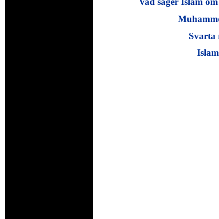
Vad säger Islam o
Muhammeds
Svarta 
Islam