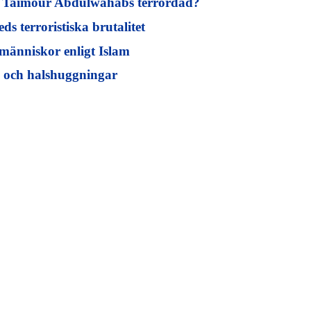
m Taimour Abdulwahabs terrordåd?
 terroristiska brutalitet
människor enligt Islam
 och halshuggningar