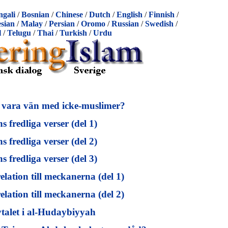
ngali
/
Bosnian
/
Chinese
/
Dutch
/
English
/
Finnish
/
sian
/
Malay
/
Persian
/
Oromo
/
Russian
/
Swedish
/
l
/
Telugu
/
Thai
/
Turkish
/
Urdu
 vara vän med icke-muslimer?
 fredliga verser (del 1)
 fredliga verser (del 2)
 fredliga verser (del 3)
ation till meckanerna (del 1)
ation till meckanerna (del 2)
talet i al-Hudaybiyyah