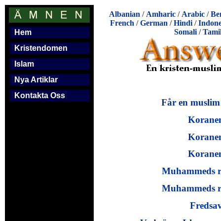
Albanian
/
Amharic
/
Arabic
/
Be
French
/
German
/
Hindi
/
Indone
Somali
/
Tami
Hem
Kristendomen
Islam
Nya Artiklar
Kontakta Oss
Får en muslim
Koranens
Koranens
Koranens
Muhammeds rel
Muhammeds rel
Fredsav