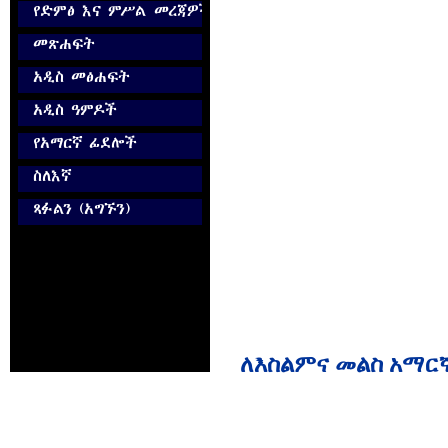
ለእስልምና መልስ አማር