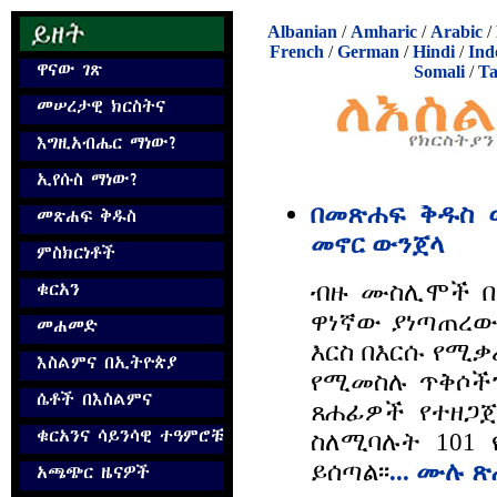
Albanian
/
Amharic
/
Arabic
/
French
/
German
/
Hindi
/
Ind
Somali
/
Ta
በመጽሐፍ ቅዱስ 
መኖር ውንጀላ
ብዙ ሙስሊሞች በ
ዋነኛው ያነጣጠረው
እርስ በእርሱ የሚቃ
የሚመስሉ ጥቅሶችን
ጸሐፊዎች የተዘጋ
ስለሚባሉት 101 
ይሰጣል፡፡
... ሙሉ 