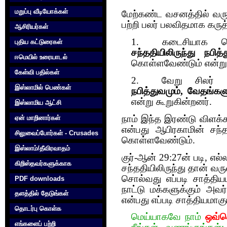
மறுப்பு வீடியோக்கள்
மேற்கண்ட வசனத்தில் வர
பற்றி பலர் பலவிதமாக கருத
ஆசிரியர்கள்
1.
கடைசியாக பெய
புதிய கட்டுரைகள்
சந்ததியிலிருந்து நபித
ஈமெயில் உரையாடல்
கொள்ளவேண்டும் என்று ச
கேள்வி பதில்கள்
2.
வேறு சிலர் 
இஸ்லாமில் பெண்கள்
நபித்துவமும், வேதங்கள
என்று கூறுகின்றனர்.
இஸ்லாமிய ஆட்சி
நாம் இந்த இரண்டு விளக்க
ஏன் மாறினார்கள்
என்பது ஆபிரகாமின் சந்த
சிலுவைப்போர்கள் - Crusades
கொள்ளவேண்டும்.
இஸ்லாம்/தீவிரவாதம்
குர்-ஆன் 29:27ன் படி, எல்
கிறிஸ்தவர்களுக்காக‌
சந்ததியிலிருந்து தான் வர
சொல்வது எப்படி சாத்தி
PDF downloads
நாட்டு மக்களுக்கும் அவர
தளத்தில் தேடுங்கள்
என்பது எப்படி சாத்தியமாகு
தொடர்பு கொள்க‌
மெய்யாகவே நாம்
ஒவ்வ
எங்களைப் பற்றி