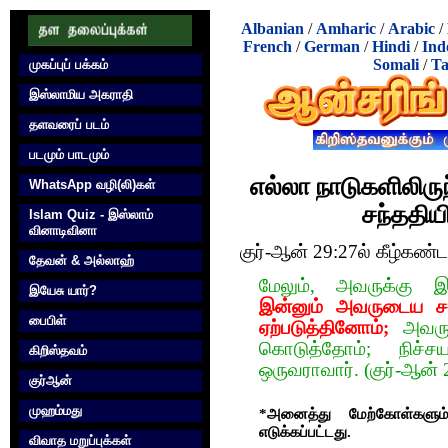
Albanian
/
Amharic
/
Arabic
/
French
/
German
/
Hindi
/
Ind
Somali
/
Ta
முகப்புப் பக்கம்
இஸ்லாமிய அகராதி
தளவரைப் படம்
படமும் பாடமும்
எல்லா நாடுகளிலிரு
WhatsApp வழி(லி)கள்
சந்ததியி
Islam Quiz - இஸ்லாம்
வினாடிவினா
குர்-ஆன் 29:27ல் கீழ்கண்
தேவன் & அல்லாஹ்
மேலும், அவருக்கு இ
இயேசு யார்?
இன்னும் அவருடைய சந்
பைபிள்
ஏற்படுத்தினோம்;
அவருக
கொடுத்தோம்; நிச்ச
கிறிஸ்தவம்
ஒருவராவார். (குர்-ஆன்
குர்‍ஆன்
முஹம்மது
*அனைத்து மேற்கோள்களும் 
எடுக்கப்பட்டது.
விவாத மறுப்புக்கள்