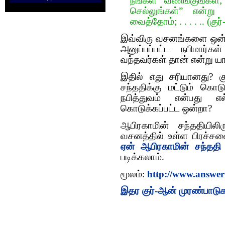
நீங்கள் வணங்குங்கள்
செல்லுங்கள்” என்று
வைத்தோம்; . . . . .. (கு
இவ்விரு வசனங்களை ஒன்று 
அனுப்பப்பட்ட நபிமார்க
வந்தவர்கள் தான் என்று ய
இதில் எது சரியானது? கு
சந்ததிக்கு மட்டும் கொட
நபித்துவம் என்பது எல
கொடுக்கப்பட்ட ஒன்றா?
ஆபிரகாமின் சந்ததியிலி
வசனத்தில் உள்ள பிரச்ச
ஏன் ஆபிரகாமின் சந்ததி
படிக்கலாம்.
மூலம்:
http://www.answer
இதர குர்-ஆன் முரண்பாடு