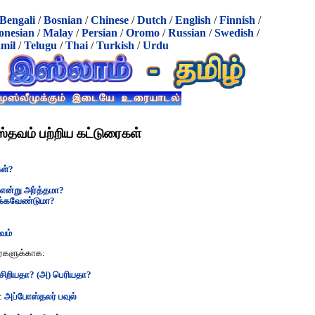
Bengali
/
Bosnian
/
Chinese
/
Dutch
/
English
/
Finnish
/
onesian
/
Malay
/
Persian
/
Oromo
/
Russian
/
Swedish
/
mil
/
Telugu
/
Thai
/
Turkish
/
Urdu
ஸ்தவம் பற்றிய கட்டுரைகள்
கள்?
 என்று அர்த்தமா?
ிக்கவேண்டுமா?
ுவம்
ர்களுக்காக:
சிறியதா? (அ) பெரியதா?
 :
அப்போஸ்தலர் பவுல்