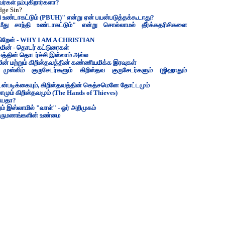
வர்கள் நம்புகிறார்களா?
dge Sin?
தி உண்டாகட்டும் (PBUH)" என்று ஏன் பயன்படுத்தக்கூடாது?
ீது சாந்தி உண்டாகட்டும்" என்று சொல்லாமல் தீர்க்கதரிசிகளை
்கிறேன் - WHY I AM A CHRISTIAN
மின் - தொடர் கட்டுரைகள்
வத்தின் தொடர்ச்சி இஸ்லாம் அல்ல
ின் மற்றும் கிறிஸ்தவத்தின் கண்ணியமிக்க இரவுகள்
்லிம் குருசேடர்களும் கிறிஸ்தவ குருசேடர்களும் (ஜிஹாதும்
்படிக்கையும், கிறிஸ்தவத்தின் கெத்சமெனே தோட்டமும்
ாமும் கிறிஸ்தவமும் (The Hands of Thieves)
தியதா?
ம் இஸ்லாமில் "வாள்" - ஓர் அறிமுகம்
 திருமணங்களின் உண்மை