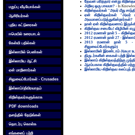
தேவன் மரித்தார் என்று கிறிஸ்த
அறிவு ஒரு பாவமா?
- Is Knowle
மறுப்பு வீடியோக்கள்
கிறிஸ்தவர்கள் "அவர் மீது சாந்
ஏன் கிறிஸ்தவர்கள் "அவர் ம
ஆசிரியர்கள்
அவமானப்படுத்துகின்றார்கள்?
நான் ஏன் கிறிஸ்தவனாய் இருக
புதிய கட்டுரைகள்
கிறிஸ்தவ சபையே! விழிமின் எழு
2012 ரமளான் நாள் 5 – கிறிஸ்த
ஈமெயில் உரையாடல்
2012 ரமளான் நாள் 27 - இஸ்லாம
2013 ரமளான் நாள் 5 - முஸ
கேள்வி பதில்கள்
சிலுவைப்போர்களும்)
இஸ்லாமின் இரண்டாம் அகபா உடன
இஸ்லாமில் பெண்கள்
திருடர்களின் கைகள் பற்றி இஸ்ல
இஸ்லாம் கிறிஸ்தவத்திற்கு முந்
இஸ்லாமிய ஆட்சி
ஆரம்பகால கிறிஸ்தவத்தில் மற்று
இஸ்லாமிய-கிறிஸ்தவ கலப்புத்
ஏன் மாறினார்கள்
சிலுவைப்போர்கள் - Crusades
இஸ்லாம்/தீவிரவாதம்
கிறிஸ்தவர்களுக்காக‌
PDF downloads
தளத்தில் தேடுங்கள்
தொடர்பு கொள்க‌
எங்களைப் பற்றி