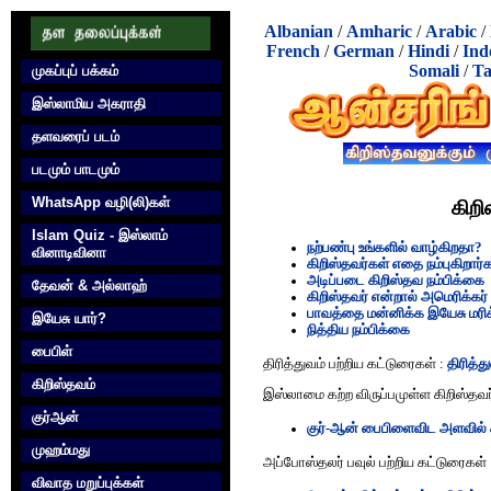
Albanian
/
Amharic
/
Arabic
/
French
/
German
/
Hindi
/
Ind
Somali
/
Ta
முகப்புப் பக்கம்
இஸ்லாமிய அகராதி
தளவரைப் படம்
படமும் பாடமும்
WhatsApp வழி(லி)கள்
கிறி
Islam Quiz - இஸ்லாம்
நற்பண்பு உங்களில் வாழ்கிறதா?
வினாடிவினா
கிறிஸ்தவர்கள் எதை நம்புகிறார்
அடிப்படை கிறிஸ்தவ ந‌ம்பிக்கை
தேவன் & அல்லாஹ்
கிறிஸ்தவர் என்றால் அமெரிக்கர்
பாவத்தை மன்னிக்க இயேசு மர
இயேசு யார்?
நித்திய நம்பிக்கை
பைபிள்
திரித்துவம் பற்றிய கட்டுரைகள் :
திரித்த
கிறிஸ்தவம்
இஸ்லாமை கற்ற விருப்பமுள்ள கிறிஸ்தவ
குர்‍ஆன்
குர்-ஆன் பைபிளைவிட அளவில் 
முஹம்மது
அப்போஸ்தலர் பவுல் பற்றிய கட்டுரைகள்
விவாத மறுப்புக்கள்