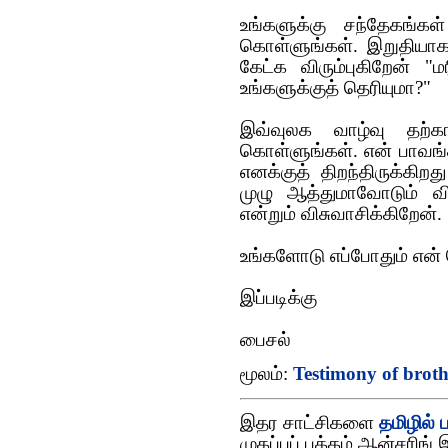
உங்களுக்கு சந்தேகங்க
கொள்ளுங்கள். இறுதியாக
கேட்க விரும்புகிறேன் "
உங்களுக்குத் தெரியுமா?"
இவ்வுலக வாழ்வு தற்க
கொள்ளுங்கள். என் பாவங்
எனக்குத் திறந்திருக்கிற
முழு ஆத்துமாவோடும் வி
என்றும் விசுவாசிக்கிறேன்.
உங்களோடு எப்போதும் என் 
இப்படிக்கு
பைசல்
மூலம்:
Testimony of broth
இதர சாட்சிகளை
தமிழில் 
முகப்புப் பக்கம் ஆன்சரிங் 