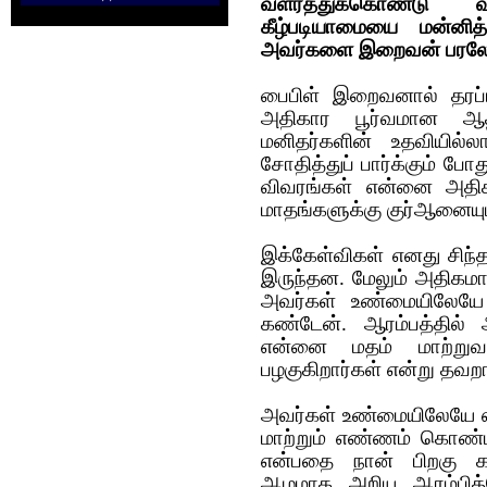
வளர்த்துக்கொண்டு
கீழ்படியாமையை மன்னித்
அவர்களை இறைவன் பரலோகத்
பைபிள் இறைவனால் தரப்ப
அதிகார பூர்வமான ஆ
மனிதர்களின் உதவியில
சோதித்துப் பார்க்கும் 
விவரங்கள் என்னை அதி
மாதங்களுக்கு குர்ஆனையும்
இக்கேள்விகள் எனது சிந
இருந்தன‌. மேலும் அதிகம
அவர்கள் உண்மையிலேயே
கண்டேன். ஆரம்பத்தில்
என்னை மதம் மாற்றுவ
பழகுகிறார்கள் என்று தவற
அவர்கள் உண்மையிலேயே எ
மாற்றும் எண்ணம் கொண்டி
என்பதை நான் பிறகு க
ஆழமாக அறிய ஆரம்பித்த