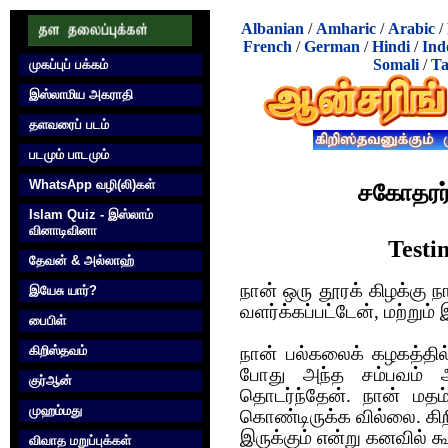
Albanian
/
Amharic
/
Arabic
/
French
/
German
/
Hindi
/
Ind
Somali
/
Ta
முகப்புப் பக்கம்
இஸ்லாமிய அகராதி
தளவரைப் படம்
படமும் பாடமும்
WhatsApp வழி(லி)கள்
சகோதரர்
Islam Quiz - இஸ்லாம்
வினாடிவினா
Testi
தேவன் & அல்லாஹ்
நான் ஒரு தூரக் கிழக்கு நா
இயேசு யார்?
வளர்க்கப்பட்டேன், மற்று
பைபிள்
கிறிஸ்தவம்
நான் பல்கலைக் கழகத்தில
போது அந்த சம்பவம் ஆரம
குர்‍ஆன்
தொடர்ந்தேன். நான் மத
முஹம்மது
கொண்டிருக்க வில்லை. கி
இருக்கும் என்று கனவில் க
விவாத மறுப்புக்கள்