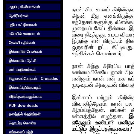
மறுப்பு வீடியோக்கள்
நான் சில காலம் கிறிஸ்தவ 
அதன் மீது எனக்கிருந்த
ஆசிரியர்கள்
சந்தேகங்களுக்கு விளக்க
புதிய கட்டுரைகள்
முறையும் கேட்டதில்லை. 
ஈமெயில் உரையாடல்
வரை நீடித்தது. சமய விவ
இருந்த என் விருப்பம் திட
கேள்வி பதில்கள்
ஒருவரின் நட்பு கிட்டி
இஸ்லாமில் பெண்கள்
சந்திக்கச் சொன்னார்.
இஸ்லாமிய ஆட்சி
நான் அந்த அரேபிய பாதி
ஏன் மாறினார்கள்
உண்மையிலேயே நான் அவ
எனினும் நான் என் மத நம
சிலுவைப்போர்கள் - Crusades
முடிவுடன் அவருடன் விவாத
இஸ்லாம்/தீவிரவாதம்
கிறிஸ்தவர்களுக்காக‌
இஸ்லாம் மற்றும் கிறி
விவாதித்தோம். நான் பல க
PDF downloads
ஆரம்பித்தேன். எங்கள் 
தளத்தில் தேடுங்கள்
உள்ளத்தில் எழுந்தன.
இஸ
ஏதேனும் உண்டா? மனிதன
தொடர்பு கொள்க‌
மட்டும் இருப்பதற்காக
எங்களைப் பற்றி