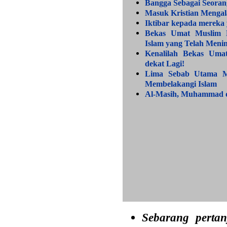
Bangga Sebagai Seora
Masuk Kristian Mengal
Iktibar kepada mereka
Bekas Umat Muslim D
Islam yang Telah Meni
Kenalilah Bekas Uma
dekat Lagi!
Lima Sebab Utama M
Membelakangi Islam
Al-Masih, Muhammad 
Sebarang perta