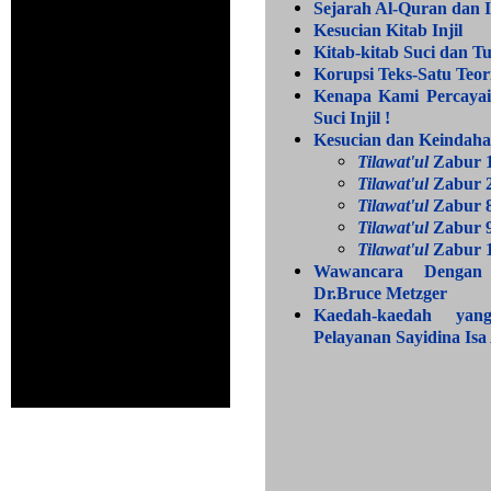
Sejarah Al-Quran dan I
Kesucian Kitab Injil
Kitab-kitab Suci dan 
Korupsi Teks-Satu Teori
Kenapa Kami Percaya
Suci Injil !
Kesucian dan Keindaha
Tilawat'ul
Zabur 
Tilawat'ul
Zabur 
Tilawat'ul
Zabur 
Tilawat'ul
Zabur 
Tilawat'ul
Zabur 
Wawancara Dengan
Dr.Bruce Metzger
Kaedah-kaedah yan
Pelayanan Sayidina Isa