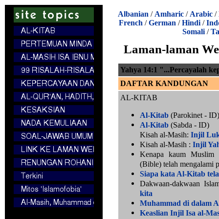
Albanian
/
Amharic
/
Arabic
/
French
/
German
/
Hindi
/
Ind
Somali
/
Ta
Laman-laman Web
Yahya 14:1 "...Percayalah ke
DAFTAR KANDUNGAN
AL-KITAB
Al-Kitab
(Parokinet - ID
Al-Kitab
(Sabda - ID)
Kisah al-Masih:
Injil Lu
Kisah al-Masih :
Injil Ya
Kenapa kaum Muslim p
(Bible) telah mengalami
Siapa kata Al-Kitab tel
Dakwaan-dakwaan Islam
kita
Muhammad di dalam Al
Keaslian Injil Isa al-Ma